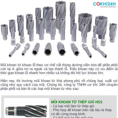
Mũi khoan từ khoan lỗ theo cơ chế cắt thủng đường viền tròn để phần phôi
còn lại ở giữa rơi ra ngoài và tạo thành lỗ. Kiểu khoan này có ưu điểm là
thời gian khoan lỗ nhanh hơn nhiều và không đòi hỏi lực khoan lớn.
Hiện nay, thị trường mũi khoan từ khá phong phú về chủng loại, xuất xứ
cũng như quy cách của mũi. Chúng tôi, công ty TNHH cơ khí 24H chuyên
phân phối và bán lẻ các loại mũi khoan từ như sau:
MŨI KHOAN TỪ THÉP GIÓ HSS
- Là loại mũi làm từ thép gió
- Phù hợp để khoan trên vật liệu là thép
có độ cứng trung bình.
- Có thể mài lại khi mũi cùn.