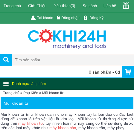
Trang chủ
Giới Thiệu
Yêu thích(
0
)
So sánh
Liên hệ
Tài khoản
Đăng nhập
Đăng Ký
0 sản phẩm - 0đ
Danh mục sản phẩm
»
»
Trang chủ
Phụ Kiện
Mũi khoan từ
Mũi khoan từ
Mũi khoan từ (mũi khoan dành cho máy khoan từ) là loại dao cụ đặc biệt
dùng để khoan lỗ trên vật liệu là kim loại. Mũi khoan từ thường được sử
dụng trên
máy khoan từ
, tuy nhiên loại mũi này cũng có thể sử dụng được
trên các loại máy khác như
máy khoan bàn
, máy khoan cần, máy phay...