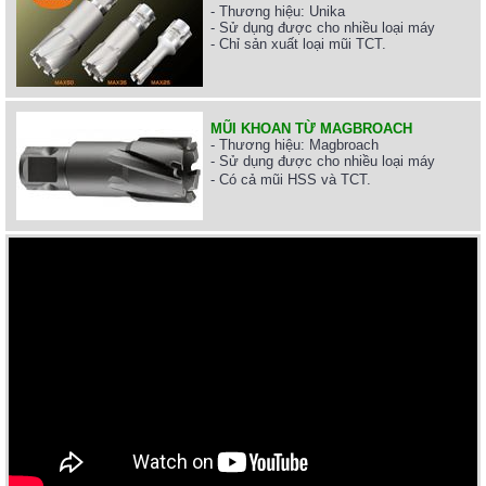
- Thương hiệu: Unika
- Sử dụng được cho nhiều loại máy
- Chỉ sản xuất loại mũi TCT.
MŨI KHOAN TỪ MAGBROACH
- Thương hiệu: Magbroach
- Sử dụng được cho nhiều loại máy
-
Có cả mũi HSS và TCT
.