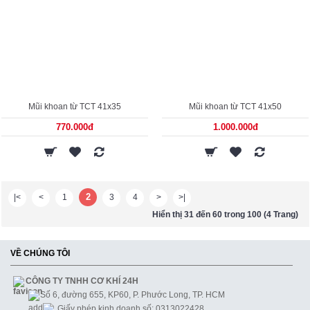
Mũi khoan từ TCT 41x35
Mũi khoan từ TCT 41x50
770.000đ
1.000.000đ
2
|<
<
1
3
4
>
>|
Hiển thị 31 đến 60 trong 100 (4 Trang)
VỀ CHÚNG TÔI
CÔNG TY TNHH CƠ KHÍ 24H
Số 6, đường 655, KP60, P. Phước Long, TP. HCM
Giấy phép kinh doanh số: 0313022428