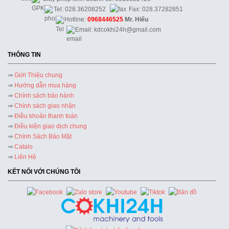
Tel: 028.36208252
Fax: 028.37282851
Hotline:
0968446525
Mr. Hiếu
Email: kdcokhi24h@gmail.com
THÔNG TIN
⇒
Giới Thiệu chung
⇒
Hướng dẫn mua hàng
⇒
Chính sách bảo hành
⇒
Chính sách giao nhận
⇒
Điều khoản thanh toán
⇒
Điều kiện giao dịch chung
⇒
Chính Sách Bảo Mật
⇒
Catalo
⇒
Liên Hệ
KẾT NỐI VỚI CHÚNG TÔI