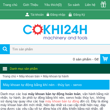
Trang chủ
Giới Thiệu
Yêu thích(
0
)
So sánh
Liên hệ
Tài khoản
Đăng nhập
Đăng Ký
0 sản phẩm - 0đ
Danh mục sản phẩm
»
»
Trang chủ
Máy khoan bàn
Máy khoan tự hành
Máy khoan tự động bằng khí nén - thủy lực - servo
Danh mục các loại
máy khoan bàn tự động hoàn toàn
, vận hành bằng nút
nhấn, tự hành, ăn phôi tự động bằng khí nén, servo hoặc thủy lực, không
sử dụng tay quay như các loại
máy khoan bán tự động
đời cũ. Đây là dòng
máy khoan bàn đời mới nhất, hiện đại nhất và cao cấp nhất hiện nay, đáp
ứng được các yêu cầu về tự động hóa chỉ điều khiển bằng nút nhấn, dễ