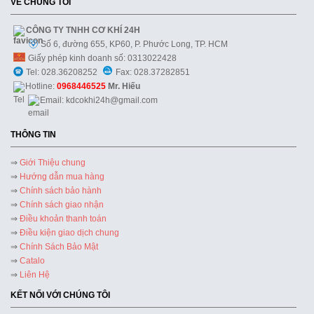
VỀ CHÚNG TÔI
CÔNG TY TNHH CƠ KHÍ 24H
Số 6, đường 655, KP60, P. Phước Long, TP. HCM
Giấy phép kinh doanh số: 0313022428
Tel: 028.36208252
Fax: 028.37282851
Hotline:
0968446525
Mr. Hiếu
Email: kdcokhi24h@gmail.com
THÔNG TIN
⇒
Giới Thiệu chung
⇒
Hướng dẫn mua hàng
⇒
Chính sách bảo hành
⇒
Chính sách giao nhận
⇒
Điều khoản thanh toán
⇒
Điều kiện giao dịch chung
⇒
Chính Sách Bảo Mật
⇒
Catalo
⇒
Liên Hệ
KẾT NỐI VỚI CHÚNG TÔI