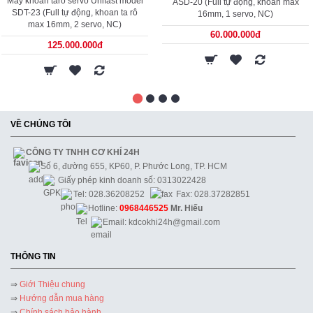
Máy khoan taro servo Unifast model
ASD-20 (Full tự động, khoan max
SDT-23 (Full tự động, khoan ta rô
16mm, 1 servo, NC)
max 16mm, 2 servo, NC)
60.000.000đ
125.000.000đ
VỀ CHÚNG TÔI
CÔNG TY TNHH CƠ KHÍ 24H
Số 6, đường 655, KP60, P. Phước Long, TP. HCM
Giấy phép kinh doanh số: 0313022428
Tel: 028.36208252
Fax: 028.37282851
Hotline:
0968446525
Mr. Hiếu
Email: kdcokhi24h@gmail.com
THÔNG TIN
⇒
Giới Thiệu chung
⇒
Hướng dẫn mua hàng
⇒
Chính sách bảo hành