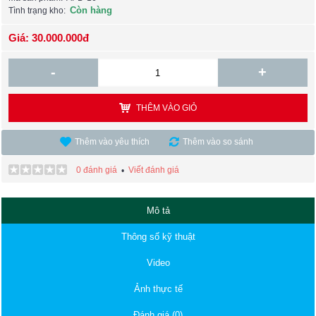
Còn hàng
Tình trạng kho:
Giá: 30.000.000đ
-
+
THÊM VÀO GIỎ
Thêm vào yêu thích
Thêm vào so sánh
0 đánh giá
Viết đánh giá
•
Mô tả
Thông số kỹ thuật
Video
Ảnh thực tế
Đánh giá (0)