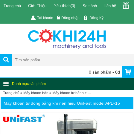
Trang chủ
Giới Thiệu
Yêu thích(
0
)
So sánh
Liên hệ
Tài khoản
Đăng nhập
Đăng Ký
0 sản phẩm - 0đ
Danh mục sản phẩm
»
»
»
Trang chủ
Máy khoan bàn
Máy khoan tự hành
Máy khoan khí nén UniFast 
Máy khoan tự động bằng khí nén hiệu UniFast model APD-16