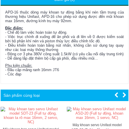
APD-16 thuộc dòng máy khoan tự động bằng khí nén tầm trung của
thương hiệu Unifast, APD-16 cho phép sử dụng được đến mũi khoan
max 16mm, đường kính trụ máy 92mm.
Đặc điểm:
- Chế độ làm việc hoàn toàn tự động.
- Việc trục chính đi xuống để ăn phôi và đi lên về 0 được kiểm soát
bởi bộ phận khí nén và piston thủy lực điều chỉnh tốc độ.
- Điều khiển hoàn toàn bằng nút nhấn, không cần sử dụng tay quay
như các loại máy thông thường
- Động cơ 3 pha 380V công suất 1.5kW (có yêu cầu nối dây trung tính)
- Dễ dàng lắp đặt thêm bộ cấp gá phôi, đầu nhiều mũi...
Phụ kiện chuẩn:
- Đầu cặp măng ranh 16mm JT6
- Cóc đạp
Sản phẩm cùng loại
Máy khoan servo Unifast model