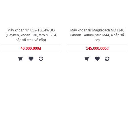
Máy khoan từ KCY-130/4WDO
Máy khoan từ Magbroach MDT140
(Cayken, khoan 130, taro M32, 4
(khoan 140mm, taro M44, 4 cấp số
cấp số cơ + vô cấp)
cơ)
40.000.000đ
145.000.000đ