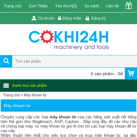
Trang chủ
Giới Thiệu
Yêu thích(
0
)
So sánh
Liên hệ
Tài khoản
Đăng nhập
Đăng Ký
0 sản phẩm - 0đ
Danh mục sản phẩm
»
Trang chủ
Máy khoan từ
Máy khoan từ
Chuyên cung cấp các loại
máy khoan từ
của các hãng sản xuất nổi tiếng
trên thế giới như Magbroach, AGP, Cayken... Đáp ứng đầy đủ các nhu cầu
về chủng loại máy, từ máy khoan từ giá rẻ cho tới các loại máy khoan đế từ
cao cấp.
Nhằm thuận tiện nhất cho việc lựa chọn và mua máy khoan từ, tại đây