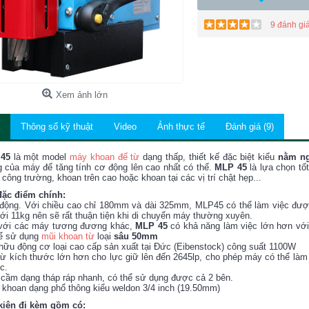
9 đánh gi
Xem ảnh lớn
Thông số kỹ thuật
Video
Ảnh thực tế
Đánh giá (9)
45
là một model
máy khoan đế từ
dạng thấp, thiết kế đặc biệt kiểu
nằm n
 của máy để tăng tính cơ động lên cao nhất có thể.
MLP 45
là lựa chọn tố
 công trường, khoan trên cao hoặc khoan tại các vị trí chật hẹp...
đặc điểm chính:
động. Với chiều cao chỉ 180mm và dài 325mm, MLP45 có thể làm việc được
ới 11kg nên sẽ rất thuận tiện khi di chuyển máy thường xuyên.
 với các máy tương đương khác,
MLP 45
có khả năng làm việc lớn hơn v
hể sử dụng
mũi khoan từ
loại
sâu 50mm
hữu động cơ loại cao cấp sản xuất tại Đức (Eibenstock) công suất 1100W
từ kích thước lớn hơn cho lực giữ lên đến 2645lp, cho phép máy có thể làm 
c.
 cầm dạng tháp ráp nhanh, có thể sử dụng được cả 2 bên.
 khoan dạng phổ thông kiểu weldon 3/4 inch (19.50mm)
kiện đi kèm gồm có: