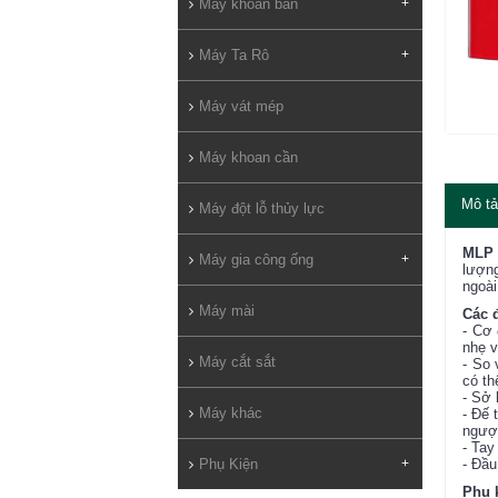
Máy khoan bàn
+
Máy Ta Rô
+
Máy vát mép
Máy khoan cần
Mô tả
Máy đột lỗ thủy lực
MLP 
Máy gia công ống
+
lượng
ngoài
Máy mài
Các 
- Cơ 
nhẹ v
Máy cắt sắt
- So
có t
- Sở 
Máy khác
- Đế 
ngượ
- Tay
- Đầu
Phụ Kiện
+
Phụ 