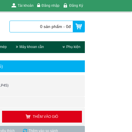
Tài khoản
Đăng nhập
Đăng Ký
0 sản phẩm - 0đ
 mép
Máy khoan cần
Phụ kiện
5)
LP45)
THÊM VÀO GIỎ
yêu thích
Thêm vào so sánh