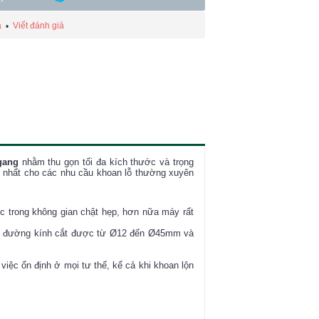
á
Viết đánh giá
•
gang
nhằm thu gọn tối đa kích thước và trọng
t nhất cho các nhu cầu khoan lỗ thường xuyên
 trong không gian chật hẹp, hơn nữa máy rất
ới đường kính cắt được từ Ø12 đến Ø45mm và
việc ổn định ở mọi tư thế, kể cả khi khoan lộn