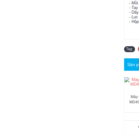
- Mũi
- Tay
- Dây
- Lục
- Hộ
Tag:
Sản p
Máy 
MD40