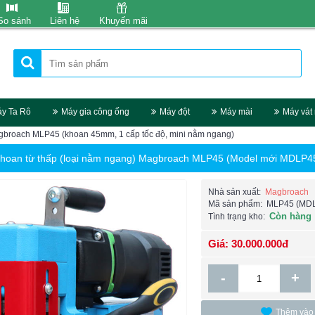
So sánh
Liên hệ
Khuyến mãi
y Ta Rô
Máy gia công ống
Máy đột
Máy mài
Máy vát
gbroach MLP45 (khoan 45mm, 1 cấp tốc độ, mini nằm ngang)
hoan từ thấp (loại nằm ngang) Magbroach MLP45 (Model mới MDLP4
Nhà sản xuất:
Magbroach
Mã sản phẩm:
MLP45 (MD
Còn hàng
Tình trạng kho:
Giá: 30.000.000đ
-
+
Thêm vào 