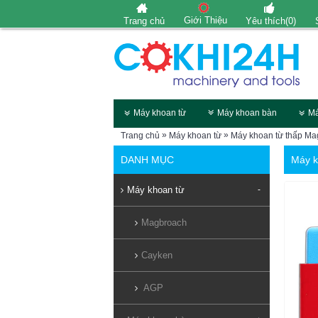
Giới Thiệu
Trang chủ
Yêu thích(
0
)
Máy khoan từ
Máy khoan bàn
Má
»
»
Trang chủ
Máy khoan từ
Máy khoan từ thấp Ma
DANH MỤC
Máy k
Máy khoan từ
-
Magbroach
Cayken
AGP