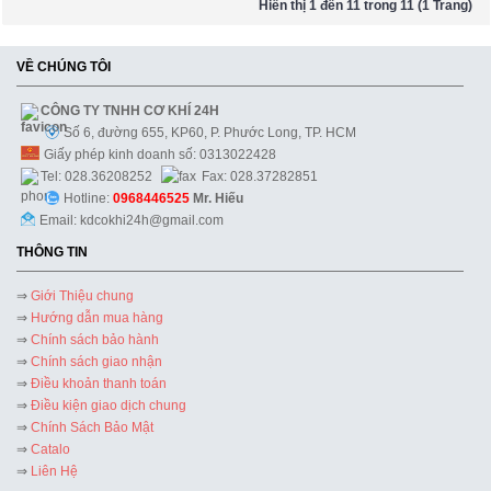
Hiển thị 1 đến 11 trong 11 (1 Trang)
VỀ CHÚNG TÔI
CÔNG TY TNHH CƠ KHÍ 24H
Số 6, đường 655, KP60, P. Phước Long, TP. HCM
Giấy phép kinh doanh số: 0313022428
Tel: 028.36208252
Fax: 028.37282851
Hotline:
0968446525
Mr. Hiếu
Email: kdcokhi24h@gmail.com
THÔNG TIN
⇒
Giới Thiệu chung
⇒
Hướng dẫn mua hàng
⇒
Chính sách bảo hành
⇒
Chính sách giao nhận
⇒
Điều khoản thanh toán
⇒
Điều kiện giao dịch chung
⇒
Chính Sách Bảo Mật
⇒
Catalo
⇒
Liên Hệ