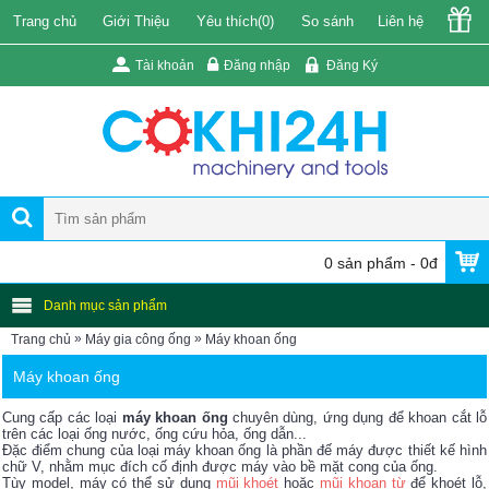
Trang chủ
Giới Thiệu
Yêu thích(
0
)
So sánh
Liên hệ
Tài khoản
Đăng nhập
Đăng Ký
0 sản phẩm - 0đ
Danh mục sản phẩm
»
»
Trang chủ
Máy gia công ống
Máy khoan ống
Máy khoan ống
Cung cấp các loại
máy khoan ống
chuyên dùng, ứng dụng để khoan cắt lỗ
trên các loại ống nước, ống cứu hỏa, ống dẫn...
Đặc điểm chung của loại máy khoan ống là phần đế máy được thiết kế hình
chữ V, nhằm mục đích cố định được máy vào bề mặt cong của ống.
Tùy model, máy có thể sử dụng
mũi khoét
hoặc
mũi khoan từ
để khoét lỗ,