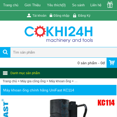
Trang chủ
Giới Thiệu
Yêu thích(
0
)
So sánh
Liên hệ
Tài khoản
Đăng nhập
Đăng Ký
0 sản phẩm - 0đ
Danh mục sản phẩm
»
»
»
Trang chủ
Máy gia công ống
Máy khoan ống
Máy khoan lỗ trên ống KC114
Máy khoan ống chính hãng UniFast KC114