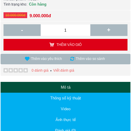
Còn hàng
Tình trạng kho:
10.000.000đ
9.000.000đ
-
+
THÊM VÀO GIỎ
Thêm vào yêu thích
Thêm vào so sánh
0 đánh giá
Viết đánh giá
•
Mô tả
Thông số kỹ thuật
Video
Ảnh thực tế
Đánh giá (0)