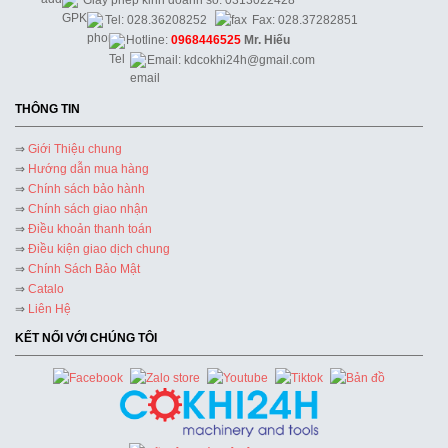
Giấy phép kinh doanh số: 0313022428
Tel: 028.36208252
Fax: 028.37282851
Hotline:
0968446525
Mr. Hiếu
Email: kdcokhi24h@gmail.com
THÔNG TIN
⇒
Giới Thiệu chung
⇒
Hướng dẫn mua hàng
⇒
Chính sách bảo hành
⇒
Chính sách giao nhận
⇒
Điều khoản thanh toán
⇒
Điều kiện giao dịch chung
⇒
Chính Sách Bảo Mật
⇒
Catalo
⇒
Liên Hệ
KẾT NỐI VỚI CHÚNG TÔI