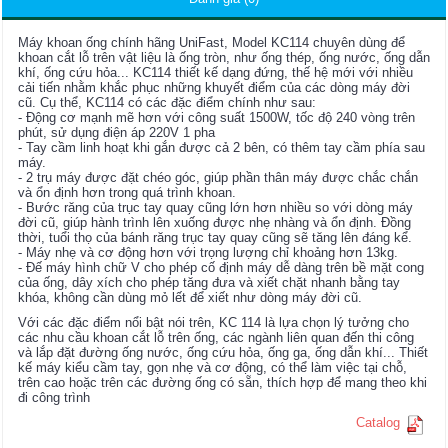
Máy khoan ống chính hãng UniFast, Model KC114 chuyên dùng để
khoan cắt lỗ trên vật liệu là ống tròn, như ống thép, ống nước, ống dẫn
khí, ống cứu hỏa... KC114 thiết kế dạng đứng, thế hệ mới với nhiều
cải tiến nhằm khắc phục những khuyết điểm của các dòng máy đời
cũ. Cụ thể, KC114 có các đặc điểm chính như sau:
- Động cơ mạnh mẽ hơn với công suất 1500W, tốc độ 240 vòng trên
phút, sử dụng điện áp 220V 1 pha
- Tay cầm linh hoạt khi gắn được cả 2 bên, có thêm tay cầm phía sau
máy.
- 2 trụ máy được đặt chéo góc, giúp phần thân máy được chắc chắn
và ổn định hơn trong quá trình khoan.
- Bước răng của trục tay quay cũng lớn hơn nhiều so với dòng máy
đời cũ, giúp hành trình lên xuống được nhẹ nhàng và ổn định. Đồng
thời, tuổi thọ của bánh răng trục tay quay cũng sẽ tăng lên đáng kể.
- Máy nhẹ và cơ động hơn với trọng lượng chỉ khoảng hơn 13kg.
- Đế máy hình chữ V cho phép cố định máy dễ dàng trên bề mặt cong
của ống, dây xích cho phép tăng đưa và xiết chặt nhanh bằng tay
khóa, không cần dùng mỏ lết để xiết như dòng máy đời cũ.
Với các đặc điểm nổi bật nói trên, KC 114 là lựa chọn lý tưởng cho
các nhu cầu khoan cắt lỗ trên ống, các ngành liên quan đến thi công
và lắp đặt đường ống nước, ống cứu hỏa, ống ga, ống dẫn khí... Thiết
kế máy kiểu cầm tay, gọn nhẹ và cơ động, có thể làm việc tại chỗ,
trên cao hoặc trên các đường ống có sẵn, thích hợp để mang theo khi
đi công trình
Catalog