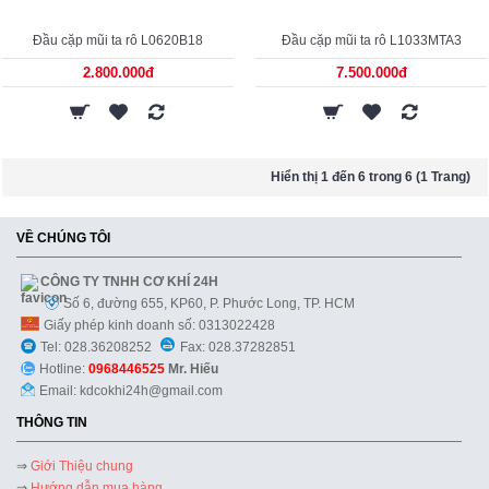
Đầu cặp mũi ta rô L0620B18
Đầu cặp mũi ta rô L1033MTA3
2.800.000đ
7.500.000đ
Hiển thị 1 đến 6 trong 6 (1 Trang)
VỀ CHÚNG TÔI
CÔNG TY TNHH CƠ KHÍ 24H
Số 6, đường 655, KP60, P. Phước Long, TP. HCM
Giấy phép kinh doanh số: 0313022428
Tel: 028.36208252
Fax: 028.37282851
Hotline:
0968446525
Mr. Hiếu
Email: kdcokhi24h@gmail.com
THÔNG TIN
⇒
Giới Thiệu chung
⇒
Hướng dẫn mua hàng