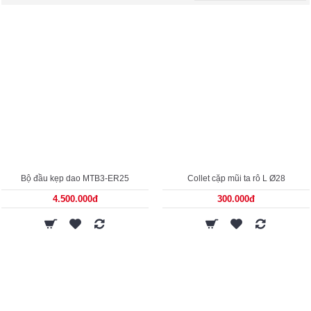
Bộ đầu kẹp dao MTB3-ER25
Collet cặp mũi ta rô L Ø28
4.500.000đ
300.000đ