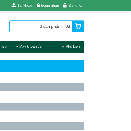
Tài khoản
Đăng nhập
Đăng Ký
0 sản phẩm - 0đ
 mép
Máy khoan cần
Phụ kiện