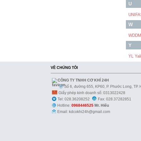
U
UNIFA
W
WDD
Y
YL Yal
VỀ CHÚNG TÔI
CÔNG TY TNHH CƠ KHÍ 24H
Số 6, đường 655, KP60, P. Phước Long, TP.
Giấy phép kinh doanh số: 0313022428
Tel: 028.36208252
Fax: 028.37282851
Hotline:
0968446525
Mr. Hiếu
Email: kdcokhi24h@gmail.com