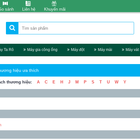
So sánh
Liên hệ
Khuyến mãi
y Ta Rô
Máy gia công ống
Máy đột
Máy mài
Máy vát
hương hiệu ưa thích
ch thương hiệu:
A
C
E
H
J
M
P
S
T
U
W
Y
n