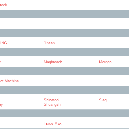
tock
TING
Jinsan
r
Magbroach
Morgon
ct Machine
Shinetool
Sieg
ay
Shuangshi
Trade Max