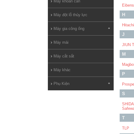
Máy khoan cần
Eibens
H
Máy đột lỗ thủy lực
Hitachi
Máy gia công ống
+
J
Máy mài
JIUN 
M
Máy cắt sắt
Magbo
Máy khác
P
Phụ Kiện
+
Prospe
S
SHIDA
Safew
T
TLP