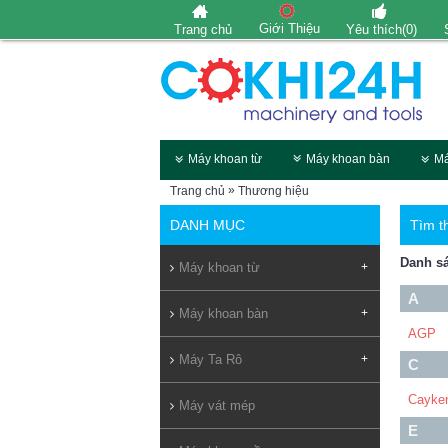
Giới Thiệu
Trang chủ
Yêu thích(
0
)
Máy khoan từ
Máy khoan bàn
Má
»
Trang chủ
Thương hiệu
DANH MỤC
Tìm t
Danh sá
Máy khoan từ
+
A
Máy khoan bàn
+
AGP
Máy Ta Rô
+
C
Cayke
Máy vát mép
E