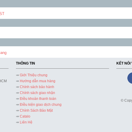
ST
M
iang
THÔNG TIN
KẾT NỐI
⇒
Giới Thiệu chung
 HCM
⇒
Hướng dẫn mua hàng
⇒
Chính sách bảo hành
⇒
Chính sách giao nhận
⇒
Điều khoản thanh toán
© Copy
⇒
Điều kiện giao dịch chung
⇒
Chính Sách Bảo Mật
⇒
Catalo
⇒
Liên Hệ