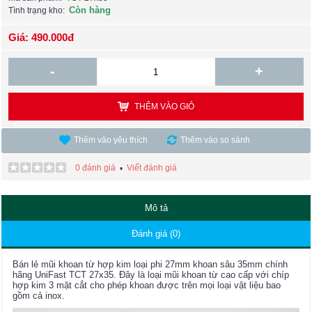
Còn hàng
Tình trạng kho:
Giá: 490.000đ
-
+
THÊM VÀO GIỎ
Thêm vào yêu thích
Thêm vào so sánh
0 đánh giá
Viết đánh giá
•
Mô tả
Đánh giá (0)
Bán lẻ mũi khoan từ hợp kim loại phi 27mm khoan sâu 35mm chính
hãng UniFast TCT 27x35. Đây là loại mũi khoan từ cao cấp với chíp
hợp kim 3 mặt cắt cho phép khoan được trên mọi loại vật liệu bao
gồm cả inox.