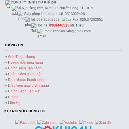
CÔNG TY TNHH CƠ KHÍ 24H
Số 6, đường 655, KP60, P. Phước Long, TP. HCM
Giấy phép kinh doanh số: 0313022428
Tel: 028.36208252
Fax: 028.37282851
Hotline:
0968446525
Mr. Hiếu
Email: kdcokhi24h@gmail.com
THÔNG TIN
⇒
Giới Thiệu chung
⇒
Hướng dẫn mua hàng
⇒
Chính sách bảo hành
⇒
Chính sách giao nhận
⇒
Điều khoản thanh toán
⇒
Điều kiện giao dịch chung
⇒
Chính Sách Bảo Mật
⇒
Catalo
⇒
Liên Hệ
KẾT NỐI VỚI CHÚNG TÔI