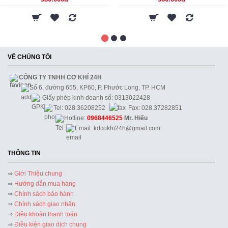
VỀ CHÚNG TÔI
CÔNG TY TNHH CƠ KHÍ 24H
Số 6, đường 655, KP60, P. Phước Long, TP. HCM
Giấy phép kinh doanh số: 0313022428
Tel: 028.36208252
Fax: 028.37282851
Hotline:
0968446525
Mr. Hiếu
Email: kdcokhi24h@gmail.com
THÔNG TIN
⇒
Giới Thiệu chung
⇒
Hướng dẫn mua hàng
⇒
Chính sách bảo hành
⇒
Chính sách giao nhận
⇒
Điều khoản thanh toán
⇒
Điều kiện giao dịch chung