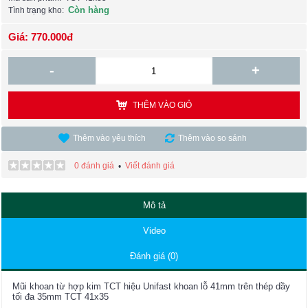
Còn hàng
Tình trạng kho:
Giá: 770.000đ
-
+
THÊM VÀO GIỎ
Thêm vào yêu thích
Thêm vào so sánh
0 đánh giá
Viết đánh giá
•
Mô tả
Video
Đánh giá (0)
Mũi khoan từ hợp kim TCT hiệu Unifast khoan lỗ 41mm trên thép dầy
tối đa 35mm TCT 41x35