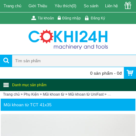
Trang chủ
Giới Thiệu
Yêu thích(
0
)
So sánh
Liên hệ
Tài khoản
Đăng nhập
Đăng Ký
0 sản phẩm - 0đ
Danh mục sản phẩm
»
»
»
»
Trang chủ
Phụ Kiện
Mũi khoan từ
Mũi khoan từ UniFast
Mũi khoan từ TC
Mũi khoan từ TCT 41x35