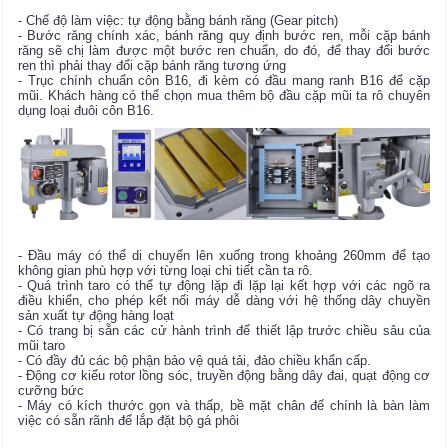
- Chế độ làm việc: tự động bằng bánh răng (Gear pitch)
- Bước răng chính xác, bánh răng quy định bước ren, mỗi cặp bánh
răng sẽ chị làm được một bước ren chuẩn, do đó, để thay đổi bước
ren thì phải thay đổi cặp bánh răng tương ứng
- Trục chính chuẩn côn B16, đi kèm có đầu mang ranh B16 để cặp
mũi. Khách hàng có thể chọn mua thêm bộ đầu cặp mũi ta rô chuyên
dụng loại đuôi côn B16.
- Đầu máy có thể di chuyển lên xuống trong khoảng 260mm để tạo
không gian phù hợp với từng loại chi tiết cần ta rô.
- Quá trình taro có thể tự động lặp đi lặp lại kết hợp với các ngõ ra
điều khiển, cho phép kết nối máy dễ dàng với hệ thống dây chuyền
sản xuất tự động hàng loạt
- Có trang bị sẵn các cử hành trình để thiết lập trước chiều sâu của
mũi taro
- Có đầy đủ các bộ phận bảo vệ quá tải, đảo chiều khẩn cấp.
- Động cơ kiểu rotor lồng sóc, truyền động bằng dây đai, quạt động cơ
cưỡng bức
- Máy có kích thước gọn và thấp, bề mặt chân đế chính là bàn làm
việc có sẵn rãnh để lắp đặt bộ gá phôi