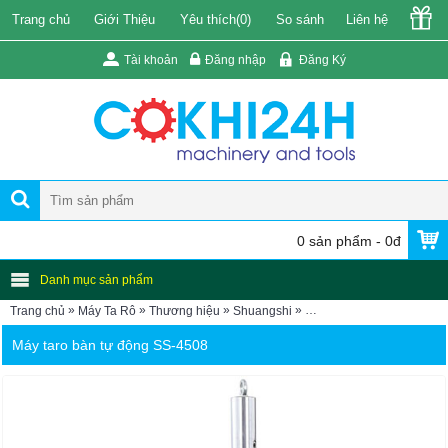
Trang chủ
Giới Thiệu
Yêu thích(
0
)
So sánh
Liên hệ
Tài khoản
Đăng nhập
Đăng Ký
0 sản phẩm - 0đ
Danh mục sản phẩm
»
»
»
»
Trang chủ
Máy Ta Rô
Thương hiệu
Shuangshi
Máy taro bàn tự động SS
Máy taro bàn tự động SS-4508