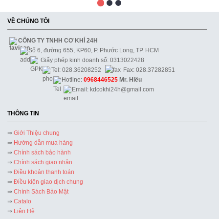
VỀ CHÚNG TÔI
CÔNG TY TNHH CƠ KHÍ 24H
Số 6, đường 655, KP60, P. Phước Long, TP. HCM
Giấy phép kinh doanh số: 0313022428
Tel: 028.36208252
Fax: 028.37282851
Hotline:
0968446525
Mr. Hiếu
Email: kdcokhi24h@gmail.com
THÔNG TIN
⇒
Giới Thiệu chung
⇒
Hướng dẫn mua hàng
⇒
Chính sách bảo hành
⇒
Chính sách giao nhận
⇒
Điều khoản thanh toán
⇒
Điều kiện giao dịch chung
⇒
Chính Sách Bảo Mật
⇒
Catalo
⇒
Liên Hệ