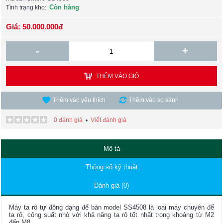
Còn hàng
Tình trạng kho:
Giá: 50.000.000đ
-
+
THÊM VÀO GIỎ
Thêm vào yêu thích
Thêm vào so sánh
0 đánh giá
Viết đánh giá
•
Mô tả
Thông số kỹ thuật
Đánh giá (0)
Máy ta rô tự động dạng để bàn model SS4508 là loại máy chuyên để
ta rô, công suất nhỏ với khả năng ta rô tốt nhất trong khoảng từ M2
đến M8.