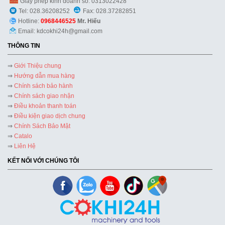
Giấy phép kinh doanh số: 0313022428
Tel: 028.36208252
Fax: 028.37282851
Hotline:
0968446525
Mr. Hiếu
Email: kdcokhi24h@gmail.com
THÔNG TIN
⇒
Giới Thiệu chung
⇒
Hướng dẫn mua hàng
⇒
Chính sách bảo hành
⇒
Chính sách giao nhận
⇒
Điều khoản thanh toán
⇒
Điều kiện giao dịch chung
⇒
Chính Sách Bảo Mật
⇒
Catalo
⇒
Liên Hệ
KẾT NỐI VỚI CHÚNG TÔI