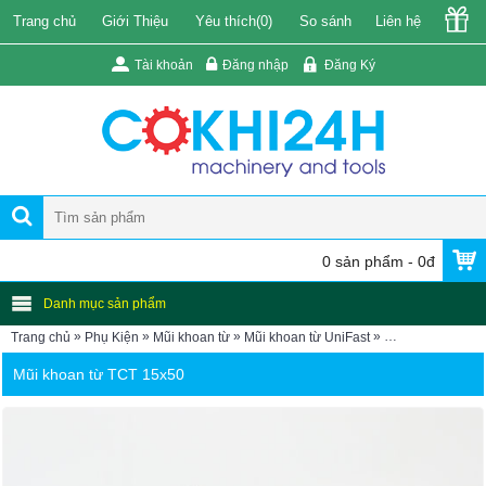
Trang chủ
Giới Thiệu
Yêu thích(
0
)
So sánh
Liên hệ
Tài khoản
Đăng nhập
Đăng Ký
0 sản phẩm - 0đ
Danh mục sản phẩm
»
»
»
»
Trang chủ
Phụ Kiện
Mũi khoan từ
Mũi khoan từ UniFast
Mũi khoan từ TC
Mũi khoan từ TCT 15x50