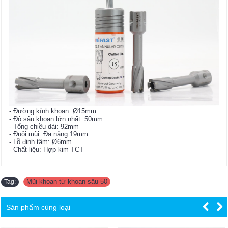
- Đường kính khoan: Ø15mm
- Độ sâu khoan lớn nhất: 50mm
- Tổng chiều dài: 92mm
- Đuôi mũi: Đa năng 19mm
- Lỗ định tâm: Ø6mm
- Chất liệu: Hợp kim TCT
Mũi khoan từ khoan sâu 50
Tag:
Sản phẩm cùng loại