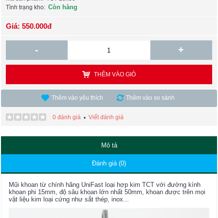
Còn hàng
Tình trạng kho:
Giá: 550.000đ
-
+
THÊM VÀO GIỎ
Thêm vào yêu thích
Thêm vào so sánh
0 đánh giá
Viết đánh giá
•
Mô tả
Đánh giá (0)
Mũi khoan từ chính hãng UniFast loại hợp kim TCT với đường kính
khoan phi 15mm, độ sâu khoan lớn nhất 50mm, khoan được trên mọi
vật liệu kim loại cứng như sắt thép, inox...