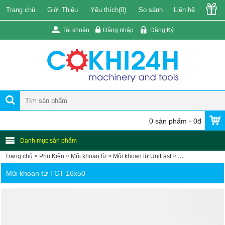
Trang chủ
Giới Thiệu
Yêu thích(
0
)
So sánh
Liên hệ
Tài khoản
Đăng nhập
Đăng Ký
0 sản phẩm - 0đ
Danh mục sản phẩm
»
»
»
»
Trang chủ
Phụ Kiện
Mũi khoan từ
Mũi khoan từ UniFast
Mũi khoan từ TC
Mũi khoan từ TCT 16x50