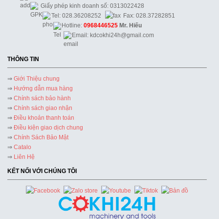
Giấy phép kinh doanh số: 0313022428
Tel: 028.36208252
Fax: 028.37282851
Hotline:
0968446525
Mr. Hiếu
Email: kdcokhi24h@gmail.com
THÔNG TIN
⇒
Giới Thiệu chung
⇒
Hướng dẫn mua hàng
⇒
Chính sách bảo hành
⇒
Chính sách giao nhận
⇒
Điều khoản thanh toán
⇒
Điều kiện giao dịch chung
⇒
Chính Sách Bảo Mật
⇒
Catalo
⇒
Liên Hệ
KẾT NỐI VỚI CHÚNG TÔI