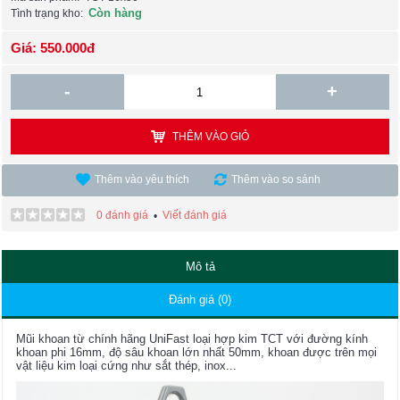
Còn hàng
Tình trạng kho:
Giá: 550.000đ
-
+
THÊM VÀO GIỎ
Thêm vào yêu thích
Thêm vào so sánh
0 đánh giá
Viết đánh giá
•
Mô tả
Đánh giá (0)
Mũi khoan từ chính hãng UniFast loại hợp kim TCT với đường kính
khoan phi 16mm, độ sâu khoan lớn nhất 50mm, khoan được trên mọi
vật liệu kim loại cứng như sắt thép, inox...