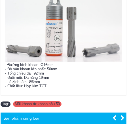
- Đường kính khoan: Ø16mm
- Độ sâu khoan lớn nhất: 50mm
- Tổng chiều dài: 92mm
- Đuôi mũi: Đa năng 19mm
- Lỗ định tâm: Ø6mm
- Chất liệu: Hợp kim TCT
Mũi khoan từ khoan sâu 50
Tag:
Sản phẩm cùng loại