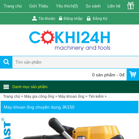
Trang chủ
Giới Thiệu
Yêu thích(
0
)
So sánh
Liên hệ
Tài khoản
Đăng nhập
Đăng Ký
0 sản phẩm - 0đ
Danh mục sản phẩm
»
»
»
»
Trang chủ
Máy gia công ống
Máy khoan ống
Tìm kiếm
Máy khoan ống JK
Máy khoan ống chuyên dụng JK150