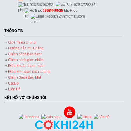
Tel: 028.36208252
Fax: 028.37282851
Hotline:
0968446525
Mr. Hiếu
Email: kdcokhi24h@gmail.com
THÔNG TIN
⇒
Giới Thiệu chung
⇒
Hướng dẫn mua hàng
⇒
Chính sách bảo hành
⇒
Chính sách giao nhận
⇒
Điều khoản thanh toán
⇒
Điều kiện giao dịch chung
⇒
Chính Sách Bảo Mật
⇒
Catalo
⇒
Liên Hệ
KẾT NỐI VỚI CHÚNG TÔI