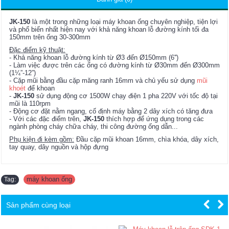
JK-150
là một trong những loại máy khoan ống chuyên nghiệp, tiện lợi
và phổ biến nhất hiện nay với khả năng khoan lỗ đường kính tối đa
150mm trên ống 30-300mm
Đặc điểm kỹ thuật:
- Khả năng khoan lỗ đường kính từ Ø3 đến Ø150mm (6'')
- Làm việc được trên các ống có đường kính từ Ø30mm đến Ø300mm
(1¼”-12”)
- Cặp mũi bằng đầu cặp măng ranh 16mm và chủ yếu sử dụng
mũi
khoét
để khoan
-
JK-150
sử dụng động cơ 1500W chạy điện 1 pha 220V với tốc độ tại
mũi là 110rpm
- Động cơ đặt nằm ngang, cố định máy bằng 2 dây xích có tăng đưa
- Với các đặc điểm trên,
JK-150
thích hợp để ứng dụng trong các
ngành phòng cháy chữa cháy, thi công đường ống dẫn...
Phụ kiện đi kèm gồm:
Đầu cặp mũi khoan 16mm, chìa khóa, dây xích,
tay quay, dây nguồn và hộp đựng
máy khoan ống
Tag:
Sản phẩm cùng loại