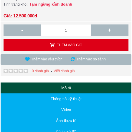
Tạm ngừng kính doanh
Tình trạng kho:
Giá: 12.500.000đ
-
+
THÊM VÀO GIỎ
Thêm vào yêu thích
Thêm vào so sánh
0 đánh giá
Viết đánh giá
•
Mô tả
Thông số kỹ thuật
Video
Ảnh thực tế
Đánh giá (0)