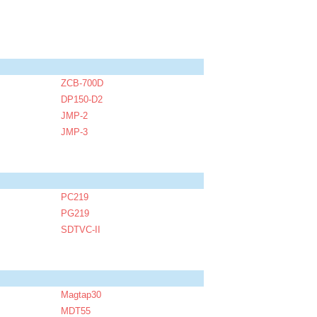
ZCB-700D
DP150-D2
JMP-2
JMP-3
PC219
PG219
SDTVC-II
Magtap30
MDT55