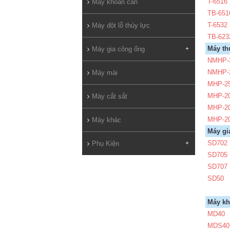
T-6516
Máy khoan cần
TB-651
T-6532
Máy đột lỗ thủy lực
TB-623
Máy th
Máy gia công ống
+
NMHP-
NMHP-
Máy mài
MHP-2
MHP-2
Máy cắt sắt
MHP-2
MHP-20
Máy khác
Máy gi
SD702
Phụ Kiện
+
SD705
SD707
SD50
Máy kh
MD40
MDS40