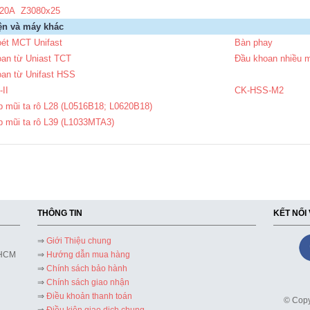
20A Z3080x25
ện và máy khác
oét MCT Unifast
Bàn phay
oan từ Uniast TCT
Đầu khoan nhiều 
oan từ Unifast HSS
II
CK-HSS-M2
 mũi ta rô L28 (L0516B18; L0620B18)
p mũi ta rô L39 (L1033MTA3)
THÔNG TIN
KẾT NỐI
⇒
Giới Thiệu chung
 HCM
⇒
Hướng dẫn mua hàng
⇒
Chính sách bảo hành
⇒
Chính sách giao nhận
⇒
Điều khoản thanh toán
© Copy