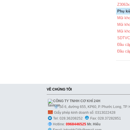
Z3063x
Phụ ki
Mũi kh
Mũi kh
Mũi kh
SDTVC-
Đầu cặp
Đầu cặ
VỀ CHÚNG TÔI
CÔNG TY TNHH CƠ KHÍ 24H
Số 6, đường 655, KP60, P. Phước Long, TP.
Giấy phép kinh doanh số: 0313022428
Tel: 028.36208252
Fax: 028.37282851
Hotline:
0968446525
Mr. Hiếu