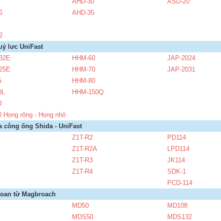
AHD-30
ASD-20
6
AHD-35
2
uỷ lưc UniFast
32E
HHM-60
JAP-2024
25E
HHM-70
JAP-2031
5
HHM-80
0L
HHM-150Q
0
 Họng rộng - Họng nhỏ
a công ống Shida - UniFast
Z1T-R2
PD114
Z1T-R2A
LPD114
Z1T-R3
JK114
Z1T-R4
SDK-1
PCD-114
oan từ Magbroach
MD50
MD108
MDS50
MDS132