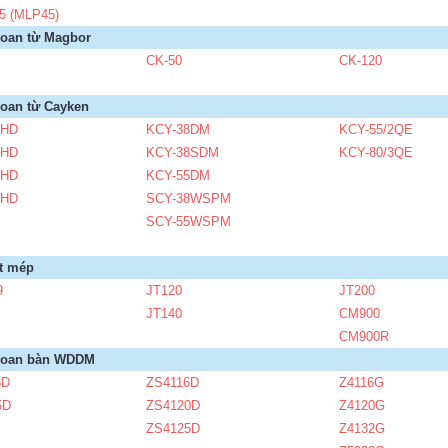
5 (MLP45)
oan từ Magbor
CK-50
CK-120
oan từ Cayken
2HD
KCY-38DM
KCY-55/2QE
2HD
KCY-38SDM
KCY-80/3QE
0HD
KCY-55DM
8HD
SCY-38WSPM
SCY-55WSPM
t mép
9
JT120
JT200
JT140
CM900
CM900R
hoan bàn WDDM
6D
ZS4116D
Z4116G
5D
ZS4120D
Z4120G
ZS4125D
Z4132G