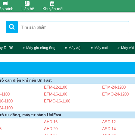
So sánh
Liên hệ
Khuyến mãi
y Ta Rô
Máy gia công ống
Máy đột
Máy mài
Máy vát
 rô cần điện khí nén UniFast
ETM-12-1100
ETM-24-1200
-1100
ETM-16-1100
ETMO-24-1200
6-1100
ETMO-16-1100
4-1100
 rô tự động, máy tự hành UniFast
AHD-16
ASD-12
8
AHD-20
ASD-14