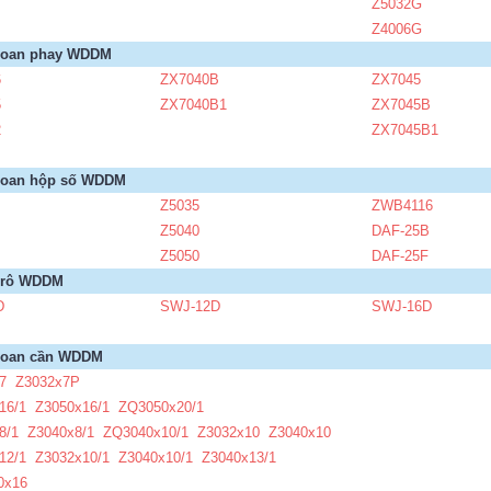
Z5032G
Z4006G
hoan phay WDDM
6
ZX7040B
ZX7045
5
ZX7040B1
ZX7045B
2
ZX7045B1
hoan hộp số WDDM
B
Z5035
ZWB4116
Z5040
DAF-25B
Z5050
DAF-25F
 rô WDDM
D
SWJ-12D
SWJ-16D
hoan cần WDDM
7 Z3032x7P
16/1 Z3050x16/1 ZQ3050x20/1
8/1 Z3040x8/1 ZQ3040x10/1 Z3032x10 Z3040x10
12/1 Z3032x10/1 Z3040x10/1 Z3040x13/1
0x16