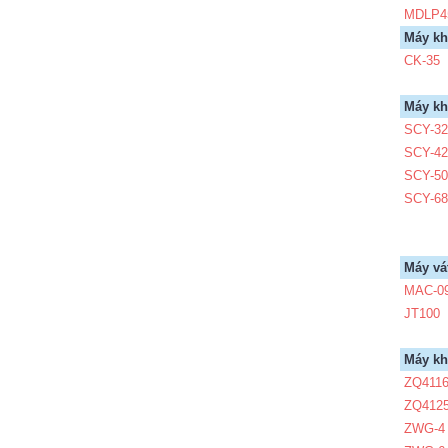
MDLP4
Máy kh
CK-35
Máy kh
SCY-3
SCY-4
SCY-5
SCY-6
Máy vá
MAC-0
JT100
Máy k
ZQ411
ZQ412
ZWG-4