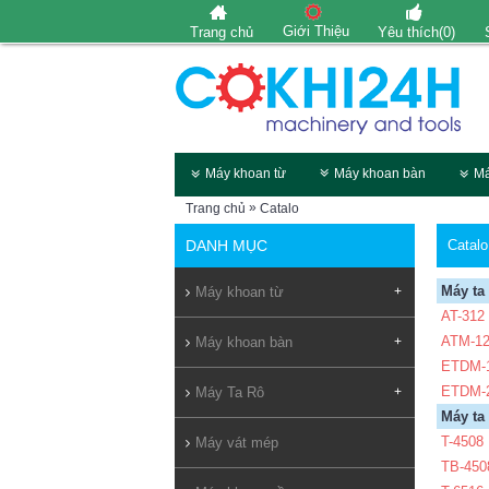
Giới Thiệu
Trang chủ
Yêu thích(
0
)
Máy khoan từ
Máy khoan bàn
Má
»
Trang chủ
Catalo
DANH MỤC
Catalo
Máy ta
Máy khoan từ
+
AT-312
ATM-12
Máy khoan bàn
+
ETDM-1
ETDM-2
Máy Ta Rô
+
Máy ta
T-4508
Máy vát mép
TB-450