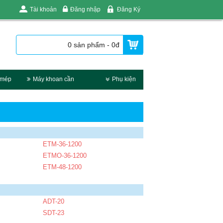
Tài khoản
Đăng nhập
Đăng Ký
0 sản phẩm - 0đ
 mép
Máy khoan cần
Phụ kiện
ETM-36-1200
ETMO-36-1200
ETM-48-1200
ADT-20
SDT-23