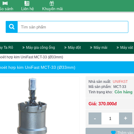
So sánh
Liên hệ
Khuyến mãi
y Ta Rô
Máy gia công ống
Máy đột
Máy mài
Máy vát
hoét hợp kim UniFast MCT-33 (Ø33mm)
hoét hợp kim UniFast MCT-33 (Ø33mm)
Nhà sản xuất:
UNIFAST
Mã sản phẩm:
MCT-33
Còn hàng
Tình trạng kho:
Giá: 370.000đ
-
+
Thêm vào 