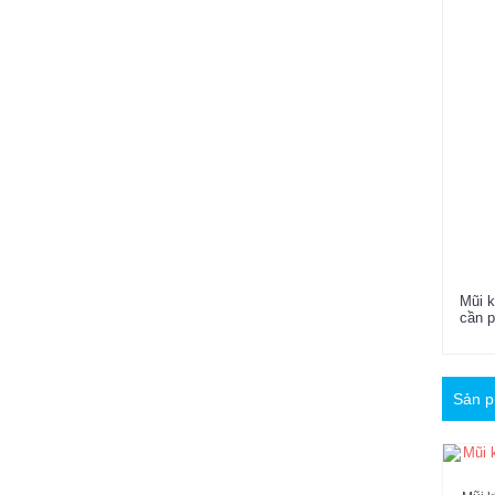
Mũi 
cần p
Sản p