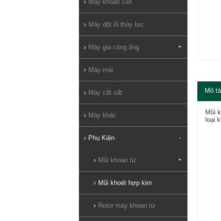
Máy khoan cần
Máy đột lỗ thủy lực
Máy gia công ống
+
Máy mài
Mô tả
Máy cắt sắt
Mũi k
Máy khác
loại 
Phụ Kiện
-
Mũi khoan từ
+
Mũi khoét hợp kim
Rotor máy khoan từ