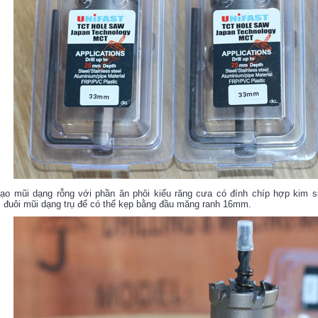
tạo mũi dạng rỗng với phần ăn phôi kiểu răng cưa có đính chíp hợp kim 
đuôi mũi dạng trụ để có thể kẹp bằng đầu măng ranh 16mm.