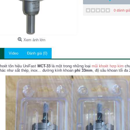
0 đánh gi
Xem ảnh lớn
Video
Đánh giá (0)
hoét tôn hiệu UniFast
MCT-33
là một trong những loại
mũi khoét hợp kim
chu
khác như sắt thép, inox... đường kính khoan
phi 33mm
, độ sâu khoan tối đa 