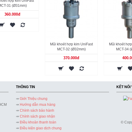
hoét hợp kim UniFast
MCT-31 (Ø31mm)
360.000đ
Mũi khoét hợp kim UniFast
Mũi khoét hợp
MCT-32 (Ø32mm)
MCT-34 
370.000đ
400.
THÔNG TIN
KẾT NỐI
⇒
Giới Thiệu chung
 HCM
⇒
Hướng dẫn mua hàng
⇒
Chính sách bảo hành
⇒
Chính sách giao nhận
⇒
Điều khoản thanh toán
© Copy
⇒
Điều kiện giao dịch chung