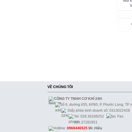
Mũi k
VỀ CHÚNG TÔI
CÔNG TY TNHH CƠ KHÍ 24H
Số 6, đường 655, KP60, P. Phước Long, TP.
Giấy phép kinh doanh số: 0313022428
Tel: 028.36208252
Fax:
028.37282851
Hotline:
0968446525
Mr. Hiếu