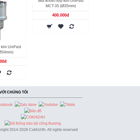
Mũi khoét hợp kim UniFast
MCT-35 (Ø35mm)
400.000đ
 kim UniFast
(Ø34mm)
000đ
 VỚI CHÚNG TÔI
right 2014-2026 Cokhi24h. All rights reserved