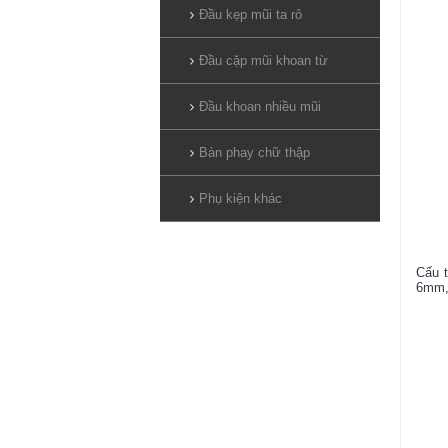
Đầu kẹp mũi ta rô
Đầu cặp mũi khoan từ
Đầu khoan nhiều mũi
Bàn phay chữ thập
Phụ kiện khác
Cấu 
6mm, 