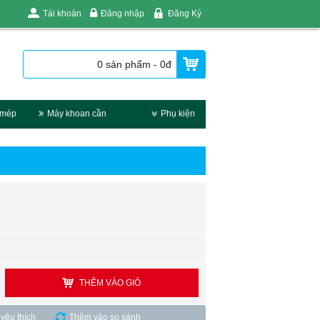
Tài khoản
Đăng nhập
Đăng Ký
0 sản phẩm - 0đ
 mép
Máy khoan cần
Phụ kiện
THÊM VÀO GIỎ
yêu thích
Thêm vào so sánh