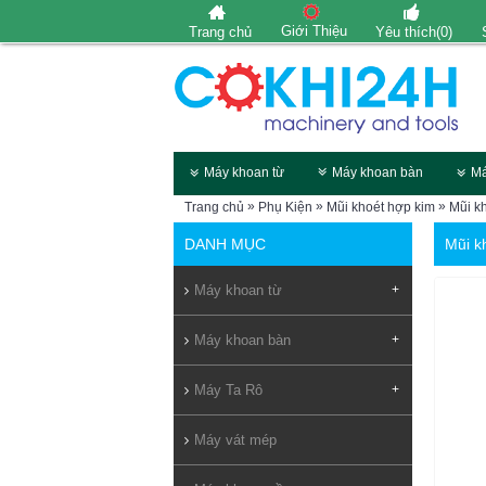
Giới Thiệu
Trang chủ
Yêu thích(
0
)
Máy khoan từ
Máy khoan bàn
Má
»
»
»
Trang chủ
Phụ Kiện
Mũi khoét hợp kim
Mũi k
DANH MỤC
Mũi k
Máy khoan từ
+
Máy khoan bàn
+
Máy Ta Rô
+
Máy vát mép