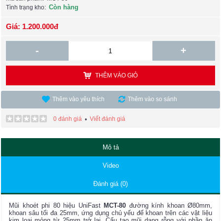
Còn hàng
Tình trạng kho:
Giá: 1.200.000đ
-
+
THÊM VÀO GIỎ
Thêm vào yêu thích
Thêm vào so sánh
0 đánh giá
Viết đánh giá
•
Mô tả
Video
Đánh giá (0)
Mũi khoét phi 80 hiệu UniFast
MCT-80
đường kính khoan Ø80mm,
khoan sâu tối đa 25mm, ứng dụng chủ yếu để khoan trên các vật liệu
kim loại mỏng từ 25mm trở lại. Cấu tạo mũi dạng rỗng với phần ăn