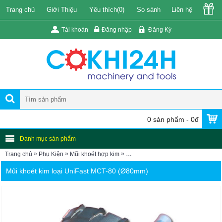
Trang chủ
Giới Thiệu
Yêu thích(
0
)
So sánh
Liên hệ
Tài khoản
Đăng nhập
Đăng Ký
0 sản phẩm - 0đ
Danh mục sản phẩm
»
»
»
Trang chủ
Phụ Kiện
Mũi khoét hợp kim
Mũi khoét kim loại UniFast MCT-8
Mũi khoét kim loại UniFast MCT-80 (Ø80mm)