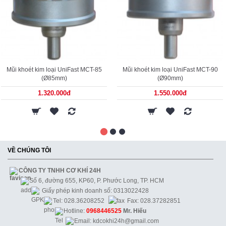
Mũi khoét kim loại UniFast MCT-85
Mũi khoét kim loại UniFast MCT-90
(Ø85mm)
(Ø90mm)
1.320.000đ
1.550.000đ
VỀ CHÚNG TÔI
CÔNG TY TNHH CƠ KHÍ 24H
Số 6, đường 655, KP60, P. Phước Long, TP. HCM
Giấy phép kinh doanh số: 0313022428
Tel: 028.36208252
Fax: 028.37282851
Hotline:
0968446525
Mr. Hiếu
Email: kdcokhi24h@gmail.com