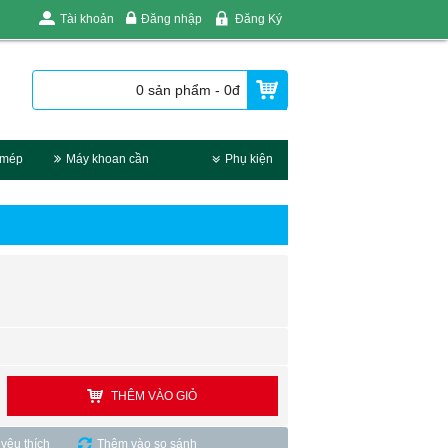
Tài khoản
Đăng nhập
Đăng Ký
0 sản phẩm - 0đ
 mép
Máy khoan cần
Phụ kiện
THÊM VÀO GIỎ
yêu thích
Thêm vào so sánh