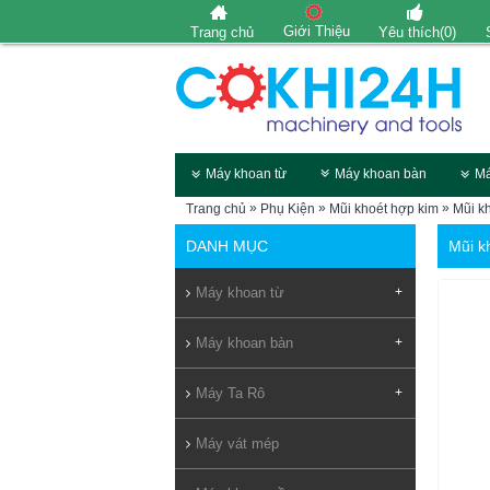
Giới Thiệu
Trang chủ
Yêu thích(
0
)
Máy khoan từ
Máy khoan bàn
Má
»
»
»
Trang chủ
Phụ Kiện
Mũi khoét hợp kim
Mũi k
DANH MỤC
Mũi k
Máy khoan từ
+
Máy khoan bàn
+
Máy Ta Rô
+
Máy vát mép