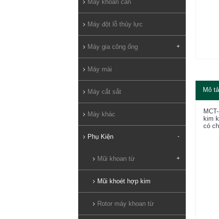
Máy khoan cần
Máy đột lỗ thủy lực
Máy gia công ống
+
Máy mài
Mô tả
Máy cắt sắt
MCT-2
Máy khác
kim k
có c
Phụ Kiện
-
Mũi khoan từ
+
Mũi khoét hợp kim
Rotor máy khoan từ