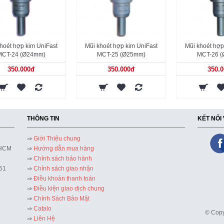
hoét hợp kim UniFast
Mũi khoét hợp kim UniFast
Mũi khoét hợp
MCT-24 (Ø24mm)
MCT-25 (Ø25mm)
MCT-26 
350.000đ
350.000đ
350.
THÔNG TIN
KẾT NỐI
⇒
Giới Thiệu chung
 HCM
⇒
Hướng dẫn mua hàng
⇒
Chính sách bảo hành
51
⇒
Chính sách giao nhận
⇒
Điều khoản thanh toán
⇒
Điều kiện giao dịch chung
⇒
Chính Sách Bảo Mật
⇒
Catalo
© Copy
⇒
Liên Hệ