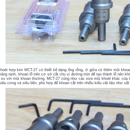
hoét hợp kim MCT-27 có thiết kế dạng ống rỗng, ở giữa có thêm mũi khoan
ăng ranh, khoan lỗ trên cơ sở cắt chu vi đường tròn để tạo thành lỗ nên k
 so với mũi khoan thường. MCT-27 cũng như các size mũi khoét khác của t
siêu cứng và siêu bền, phù hợp để khoan cắt trên nhiều kiểu vật liệu như sắt 