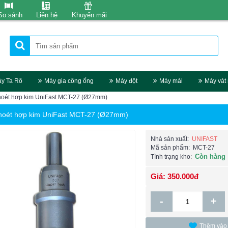
So sánh
Liên hệ
Khuyến mãi
y Ta Rô
Máy gia công ống
Máy đột
Máy mài
Máy vát
hoét hợp kim UniFast MCT-27 (Ø27mm)
hoét hợp kim UniFast MCT-27 (Ø27mm)
Nhà sản xuất:
UNIFAST
Mã sản phẩm:
MCT-27
Còn hàng
Tình trạng kho:
Giá: 350.000đ
-
+
Thêm vào 