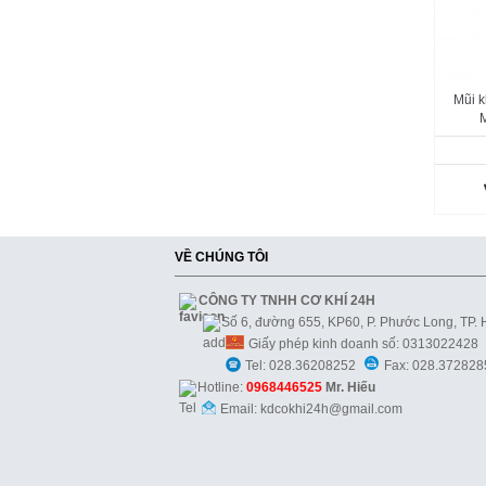
Mũi k
VỀ CHÚNG TÔI
CÔNG TY TNHH CƠ KHÍ 24H
Số 6, đường 655, KP60, P. Phước Long, TP.
Giấy phép kinh doanh số: 0313022428
Tel: 028.36208252
Fax: 028.372828
Hotline:
0968446525
Mr. Hiếu
Email: kdcokhi24h@gmail.com