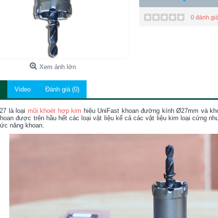
0 đánh gi
Xem ảnh lớn
Video
Đánh giá (0)
7 là loại
mũi khoét hợp kim
hiệu UniFast khoan đường kính Ø27mm và kho
hoan được trên hầu hết các loại vật liệu kể cả các vật liệu kim loại cứng nh
hức năng khoan.