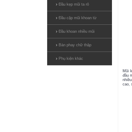
Đầu kẹp mũi ta rô
Đầu cặp mũi khoan từ
Đầu khoan nhiều mũi
Bàn phay chữ thập
Phụ kiện khác
Mũi k
đầu m
nhiều
cao, 