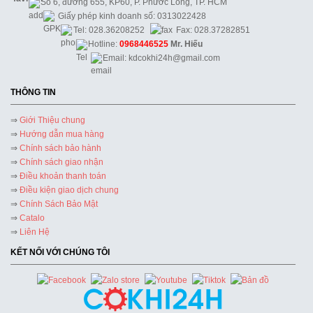
Số 6, đường 655, KP60, P. Phước Long, TP. HCM
Giấy phép kinh doanh số: 0313022428
Tel: 028.36208252
Fax: 028.37282851
Hotline:
0968446525
Mr. Hiếu
Email: kdcokhi24h@gmail.com
THÔNG TIN
⇒
Giới Thiệu chung
⇒
Hướng dẫn mua hàng
⇒
Chính sách bảo hành
⇒
Chính sách giao nhận
⇒
Điều khoản thanh toán
⇒
Điều kiện giao dịch chung
⇒
Chính Sách Bảo Mật
⇒
Catalo
⇒
Liên Hệ
KẾT NỐI VỚI CHÚNG TÔI