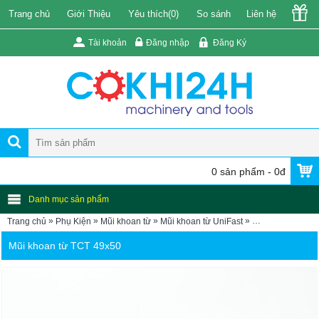
Trang chủ
Giới Thiệu
Yêu thích(
0
)
So sánh
Liên hệ
Tài khoản
Đăng nhập
Đăng Ký
0 sản phẩm - 0đ
Danh mục sản phẩm
»
»
»
»
Trang chủ
Phụ Kiện
Mũi khoan từ
Mũi khoan từ UniFast
Mũi khoan từ TC
Mũi khoan từ TCT 49x50