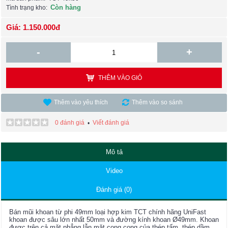
Còn hàng
Tình trạng kho:
Giá: 1.150.000đ
-
+
THÊM VÀO GIỎ
Thêm vào yêu thích
Thêm vào so sánh
0 đánh giá
Viết đánh giá
•
Mô tả
Video
Đánh giá (0)
Bán mũi khoan từ phi 49mm loại hợp kim TCT chính hãng UniFast
khoan được sâu lớn nhất 50mm và đường kính khoan Ø49mm. Khoan
được trên cả mặt phẳng lẫn mặt cong cong của thép tấm, thép dầm,