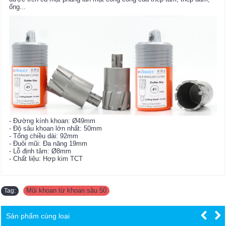
ống...
- Đường kính khoan: Ø49mm
- Độ sâu khoan lớn nhất: 50mm
- Tổng chiều dài: 92mm
- Đuôi mũi: Đa năng 19mm
- Lỗ định tâm: Ø8mm
- Chất liệu: Hợp kim TCT
Mũi khoan từ khoan sâu 50
Tag:
Sản phẩm cùng loại