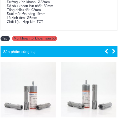
- Đường kính khoan: Ø22mm
- Độ sâu khoan lớn nhất: 50mm
- Tổng chiều dài: 92mm
- Đuôi mũi: Đa năng 19mm
- Lỗ định tâm: Ø8mm
- Chất liệu: Hợp kim TCT
Mũi khoan từ khoan sâu 50
Tag:
Sản phẩm cùng loại