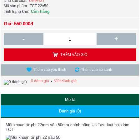
Nhà sản xuất:
UNIFAST
Mã sản phẩm:
TCT 22x50
Còn hàng
Tình trạng kho:
Giá: 550.000đ
-
+
THÊM VÀO GIỎ
Thêm vào yêu thích
Thêm vào so sánh
0 đánh giá
Viết đánh giá
•
Mô tả
Đánh giá (0)
Mũi khoan từ phi 22mm sâu 50mm chính hãng UniFast loại hợp kim
TCT