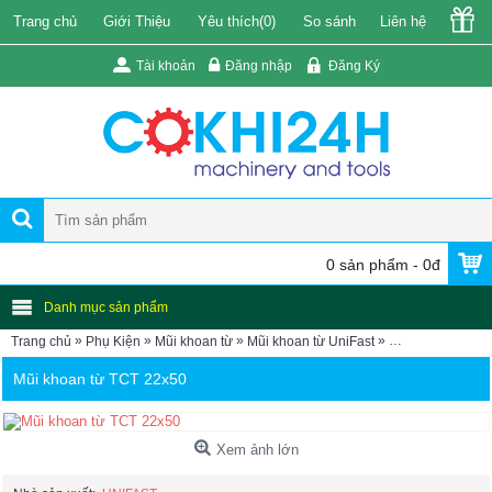
Trang chủ
Giới Thiệu
Yêu thích(
0
)
So sánh
Liên hệ
Tài khoản
Đăng nhập
Đăng Ký
0 sản phẩm - 0đ
Danh mục sản phẩm
»
»
»
»
Trang chủ
Phụ Kiện
Mũi khoan từ
Mũi khoan từ UniFast
Mũi khoan từ TC
Mũi khoan từ TCT 22x50
Xem ảnh lớn