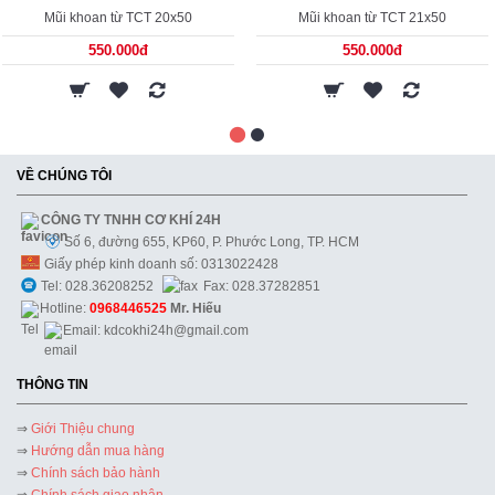
Mũi khoan từ TCT 20x50
Mũi khoan từ TCT 21x50
550.000đ
550.000đ
VỀ CHÚNG TÔI
CÔNG TY TNHH CƠ KHÍ 24H
Số 6, đường 655, KP60, P. Phước Long, TP. HCM
Giấy phép kinh doanh số: 0313022428
Tel: 028.36208252
Fax: 028.37282851
Hotline:
0968446525
Mr. Hiếu
Email: kdcokhi24h@gmail.com
THÔNG TIN
⇒
Giới Thiệu chung
⇒
Hướng dẫn mua hàng
⇒
Chính sách bảo hành