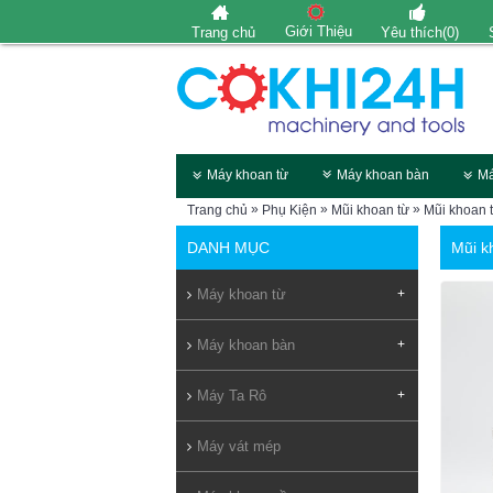
Giới Thiệu
Trang chủ
Yêu thích(
0
)
Máy khoan từ
Máy khoan bàn
Má
»
»
»
Trang chủ
Phụ Kiện
Mũi khoan từ
Mũi khoan 
DANH MỤC
Mũi k
Máy khoan từ
+
Máy khoan bàn
+
Máy Ta Rô
+
Máy vát mép