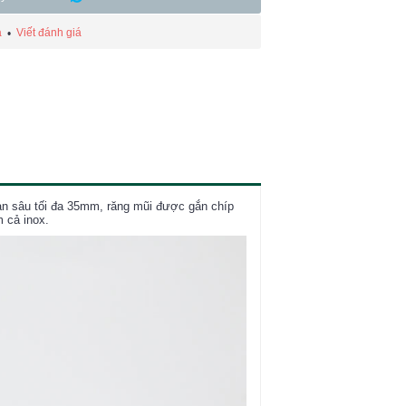
á
Viết đánh giá
•
n sâu tối đa 35mm, răng mũi được gắn chíp
 cả inox.