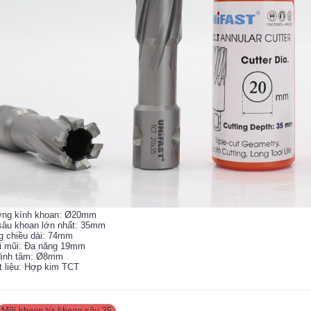
ờng kính khoan: Ø20mm
sâu khoan lớn nhất: 35mm
g chiều dài: 74mm
ôi mũi: Đa năng 19mm
 định tâm: Ø8mm
t liệu: Hợp kim TCT
Mũi khoan từ khoan sâu 35