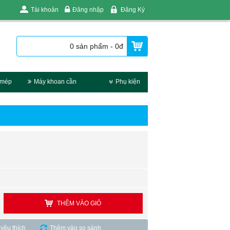
Tài khoản
Đăng nhập
Đăng Ký
0 sản phẩm - 0đ
 mép
Máy khoan cần
Phụ kiện
THÊM VÀO GIỎ
yêu thích
Thêm vào so sánh