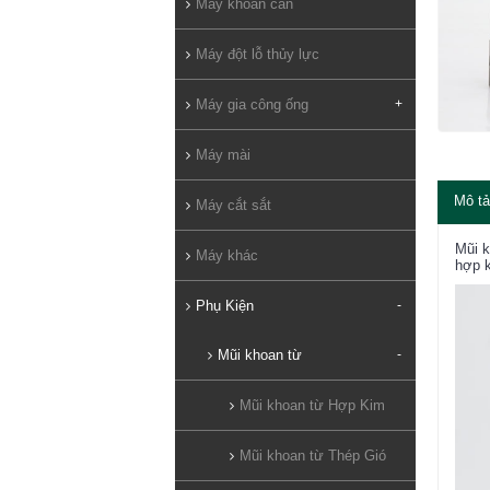
Máy khoan cần
Máy đột lỗ thủy lực
Máy gia công ống
+
Máy mài
Mô tả
Máy cắt sắt
Mũi k
Máy khác
hợp k
Phụ Kiện
-
Mũi khoan từ
-
Mũi khoan từ Hợp Kim
Mũi khoan từ Thép Gió