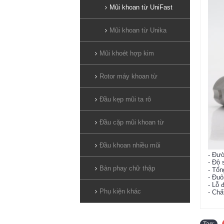
Mũi khoan từ UniFast
Mũi khoan từ Unika
Mũi khoét hợp kim
Rotor máy khoan từ
Đầu kẹp mũi ta rô
Đầu cặp mũi khoan từ
Đầu khoan nhiều mũi
- Đư
- Độ 
Bàn phay chữ thập
- Tổn
- Đu
- Lỗ
Phụ kiện khác
- Chấ
Tag: