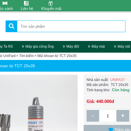
So sánh
Liên hệ
Khuyến mãi
y Ta Rô
Máy gia công ống
Máy đột
Máy mài
Máy vát
»
»
từ UniFast
Tìm kiếm
Mũi khoan từ TCT 20x35
hoan từ TCT 20x35
Nhà sản xuất:
UNIFAST
Mã sản phẩm:
TCT 20x35
Còn hàng
Tình trạng kho:
Giá: 440.000đ
-
+
Thêm vào 