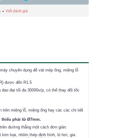
á
Viết đánh giá
•
 máy chuyên dụng để vát mép ống, miệng lỗ
t R) được đến R1.5
ao đạt tối đa 30000v/p, có thể thay đổi tốc
trên miệng lỗ, miệng ống hay các các chi tiết
ối thiểu phải từ Ø7mm.
 trên đường thẳng một cách đơn giản.
kim loại, nhôm thép định hình, lò hơi, gia