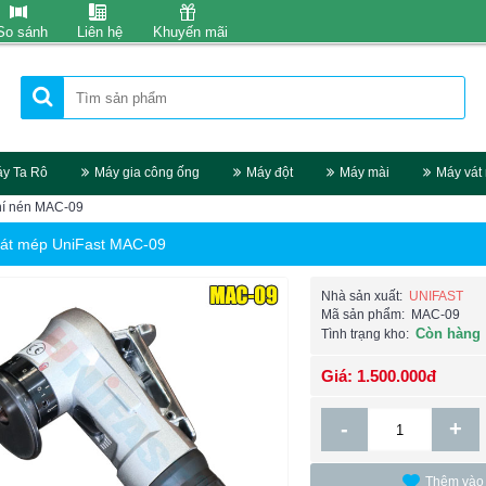
So sánh
Liên hệ
Khuyến mãi
y Ta Rô
Máy gia công ống
Máy đột
Máy mài
Máy vát
hí nén MAC-09
át mép UniFast MAC-09
Nhà sản xuất:
UNIFAST
Mã sản phẩm:
MAC-09
Còn hàng
Tình trạng kho:
Giá: 1.500.000đ
-
+
Thêm vào 