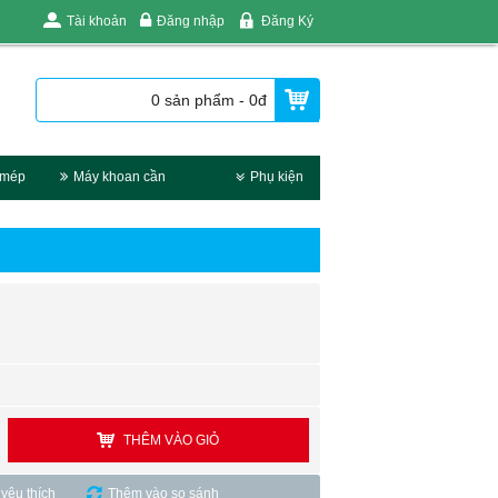
Tài khoản
Đăng nhập
Đăng Ký
0 sản phẩm - 0đ
 mép
Máy khoan cần
Phụ kiện
THÊM VÀO GIỎ
yêu thích
Thêm vào so sánh