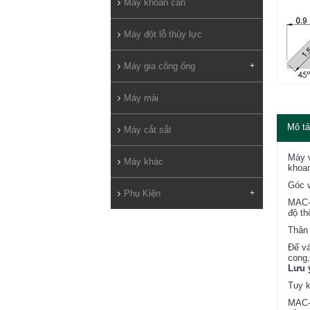
Máy khoan cần
Máy đột lỗ thủy lực
Máy gia công ống
+
Máy mài
Mô tả
Máy cắt sắt
Máy v
Máy khác
khoan
Góc v
Phụ Kiện
+
MAC-0
độ th
Thân 
Đế vá
cong,
Lưu ý
Tuy k
MAC-0