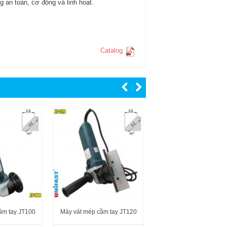
 an toàn, cơ động và linh hoạt.
Catalog
Máy vát mép cầm tay J
10.000.000đ
ầm tay JT100
Máy vát mép cầm tay JT120