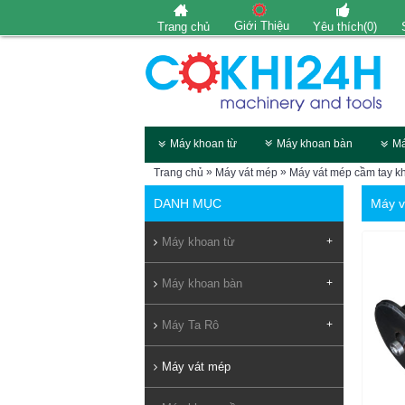
Giới Thiệu
Trang chủ
Yêu thích(
0
)
Máy khoan từ
Máy khoan bàn
Má
»
»
Trang chủ
Máy vát mép
Máy vát mép cầm tay k
DANH MỤC
Máy v
Máy khoan từ
+
Máy khoan bàn
+
Máy Ta Rô
+
Máy vát mép