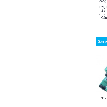
công 
Phụ 
- 2 c
- Lục
- Đầu
Sản p
Máy 