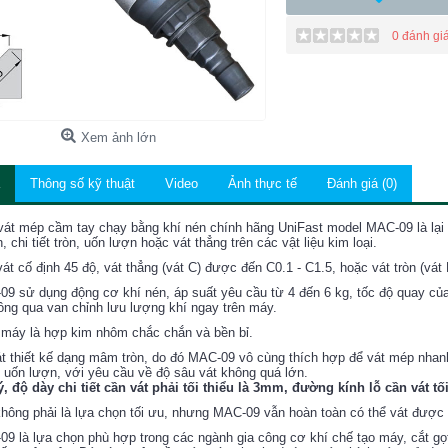
0 đánh gi
Xem ảnh lớn
Thông số kỹ thuật
Video
Ảnh thực tế
Đánh giá (0)
át mép cầm tay chạy bằng khí nén chính hãng UniFast model MAC-09 là lại
, chi tiết tròn, uốn lượn hoặc vát thẳng trên các vật liệu kim loại.
át cố định 45 độ, vát thẳng (vát C) được đến C0.1 - C1.5, hoặc vát tròn (vá
9 sử dụng động cơ khí nén, áp suất yêu cầu từ 4 đến 6 kg, tốc độ quay của d
ông qua van chỉnh lưu lượng khí ngay trên máy.
máy là hợp kim nhôm chắc chắn và bền bỉ.
t thiết kế dạng mâm tròn, do đó MAC-09 vô cùng thích hợp để vát mép nhanh 
 uốn lượn, với yêu cầu về độ sâu vát không quá lớn.
, độ dày chi tiết cần vát phải tối thiểu là 3mm, đường kính lỗ cần vát t
hông phải là lựa chọn tối ưu, nhưng MAC-09 vẫn hoàn toàn có thể vát được
9 là lựa chọn phù hợp trong các ngành gia công cơ khí chế tạo máy, cắt gọt 