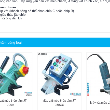
ống vân vân. Đáp ứng yêu cầu vát mép nhanh, đường vát chính xác, sử dụng
kiện chuẩn:
híp vát (khách hàng có thể chọn chíp C hoặc chíp R)
 giác tháo lắp chíp
 nối ống dẫn khí
hẩm cùng loại
vát mép thép tấm JT-
Máy vát mép thép tấm JT-
Máy vát mép c
200A
250GS