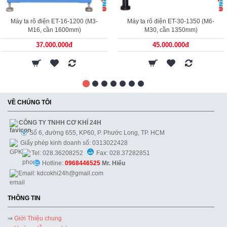
Máy ta rô điện ET-16-1200 (M3-
Máy ta rô điện ET-30-1350 (M6-
M16, cần 1600mm)
M30, cần 1350mm)
37.000.000đ
45.000.000đ
VỀ CHÚNG TÔI
CÔNG TY TNHH CƠ KHÍ 24H
Số 6, đường 655, KP60, P. Phước Long, TP. HCM
Giấy phép kinh doanh số: 0313022428
Tel: 028.36208252
Fax: 028.37282851
Hotline:
0968446525
Mr. Hiếu
Email: kdcokhi24h@gmail.com
THÔNG TIN
⇒
Giới Thiệu chung