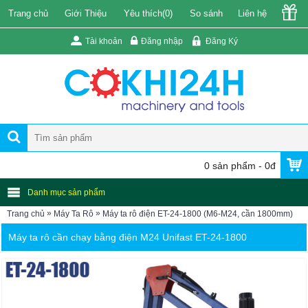
Trang chủ
Giới Thiệu
Yêu thích(
0
)
So sánh
Liên hệ
Tài khoản
Đăng nhập
Đăng Ký
0 sản phẩm - 0đ
Danh mục sản phẩm
»
»
Trang chủ
Máy Ta Rô
Máy ta rô điện ET-24-1800 (M6-M24, cần 1800mm)
Máy ta rô cần chạy bằng điện M24 Unifast ET-24-1800