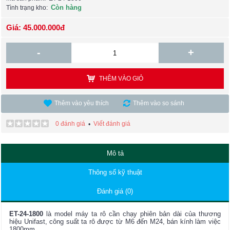
Còn hàng
Tình trạng kho:
Giá: 45.000.000đ
-
+
THÊM VÀO GIỎ
Thêm vào yêu thích
Thêm vào so sánh
0 đánh giá
Viết đánh giá
•
Mô tả
Thông số kỹ thuật
Đánh giá (0)
ET-24-1800
là model máy ta rô cần chạy phiên bản dài của thương
hiệu Unifast, công suất ta rô được từ M6 đến M24, bán kính làm việc
1800mm