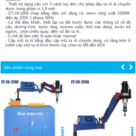
- Thiết kế dạng cần với 3 cánh tay đòn cho phép đầu ta rô di chuyển
được trong phạm vi 1,8 mét
- ET-24-1800 chạy bằng điện với động cơ servo công suất 1000W,
điện áp 220V 1 phase 50Hz.
- Có thể điều khiển, thiết lập và đặt trước được các thông số về độ
sâu, đường kính, bước răng, momen xoắn, thời tran delay, bước trả
ngược, chọn chiều quay, đếm số lần ta rô..
- 2 chế độ làm việc là auto hoặc manual
- Cặp mũi ta rô bằng đầu cặp mũi ta rô chuyên dụng, có tặng kèm
6
collet cặp mũi ta rô kích thước tùy chọn
từ M8 đến M24
Sản phẩm cùng loại