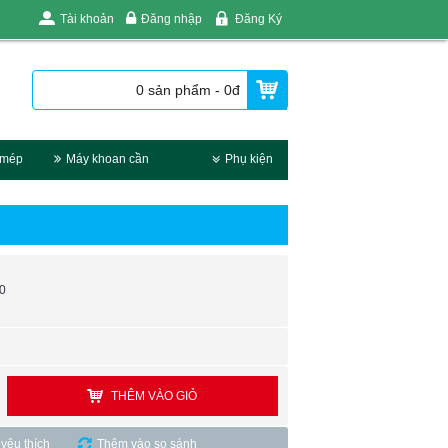
Tài khoản
Đăng nhập
Đăng Ký
0 sản phẩm - 0đ
 mép
Máy khoan cần
Phụ kiện
0
THÊM VÀO GIỎ
yêu thích
Thêm vào so sánh