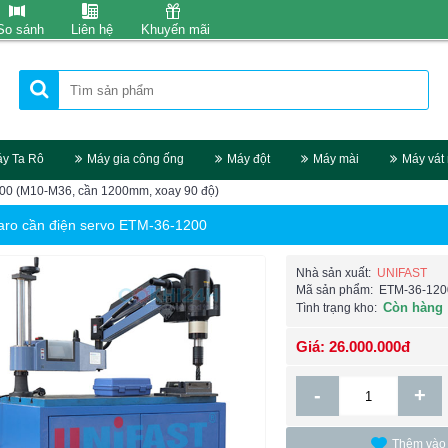
So sánh
Liên hệ
Khuyến mãi
y Ta Rô
Máy gia công ống
Máy đột
Máy mài
Máy vát
200 (M10-M36, cần 1200mm, xoay 90 độ)
aro cần điện servo ETM-36-1200
Nhà sản xuất:
UNIFAST
Mã sản phẩm:
ETM-36-120
Còn hàng
Tình trạng kho:
Giá: 26.000.000đ
-
+
Thêm vào 