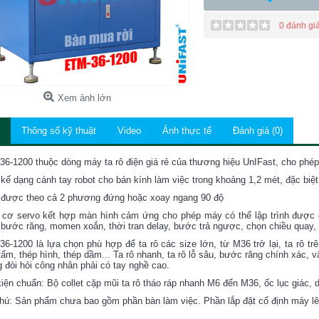
0 đánh gi
Xem ảnh lớn
Thông số kỹ thuật
Video
Ảnh thực tế
Đánh giá (0)
6-1200 thuộc dòng máy ta rô điện giá rẻ của thương hiệu UnIFast, cho phép
 kế dạng cánh tay robot cho bán kính làm việc trong khoảng 1,2 mét, đặc biệ
ô được theo cả 2 phương đứng hoặc xoay ngang 90 độ
 cơ servo kết hợp màn hình cảm ứng cho phép máy có thể lập trình được 
 bước răng, momen xoắn, thời tran delay, bước trả ngược, chọn chiều quay,
6-1200 là lựa chọn phù hợp để ta rô các size lớn, từ M36 trở lại, ta rô tr
tấm, thép hình, thép dầm... Ta rô nhanh, ta rô lỗ sâu, bước răng chính xác, v
 đòi hỏi công nhân phải có tay nghề cao.
iện chuẩn: Bộ collet cặp mũi ta rô tháo ráp nhanh M6 đến M36, ốc lục giác
hú: Sản phẩm chưa bao gồm phần bàn làm việc. Phần lắp đặt cố định máy lê