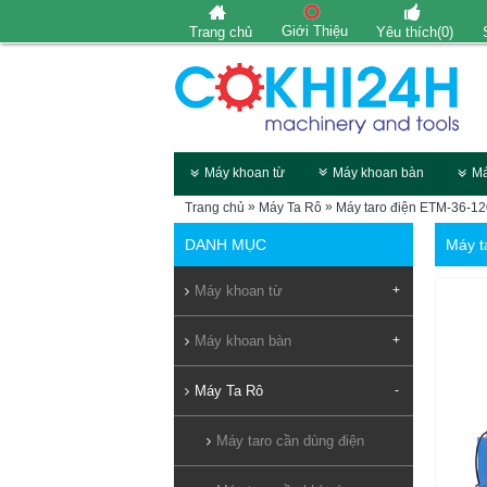
Giới Thiệu
Trang chủ
Yêu thích(
0
)
Máy khoan từ
Máy khoan bàn
Má
»
»
Trang chủ
Máy Ta Rô
Máy taro điện ETM-36-1
DANH MỤC
Máy t
Máy khoan từ
+
Máy khoan bàn
+
Máy Ta Rô
-
Máy taro cần dùng điện