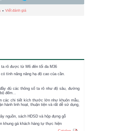
á
Viết đánh giá
•
 ta rô được từ M6 đên tối đa M36
t có tính năng nâng hạ độ cao của cần.
đầy đủ các thông số ta rô như độ sâu, đường
 bộ đếm...
ên các chi tiết kích thước lớn như khuôn mẫu,
ận hành linh hoạt, thuận tiện và rất dễ sử dụng,
, dây nguồn, sách HDSD và hộp đựng gỗ
n khung gá khách hàng tự thực hiện
Catalog