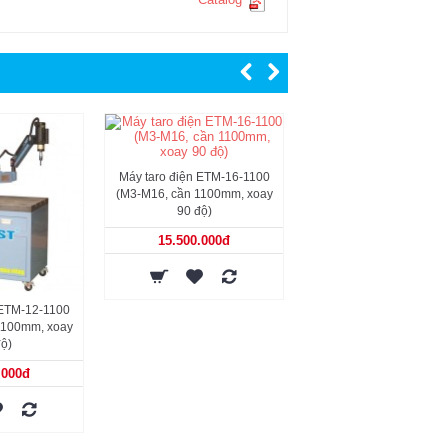
Máy taro điện ETM-16-1100
Máy taro điện ETMO-24
(M3-M16, cần 1100mm, xoay
(M6-M24, cần 1200mm, 
90 độ)
90 độ, có bơm dầu)
15.500.000đ
27.000.000đ
 ETM-12-1100
1100mm, xoay
ộ)
.000đ