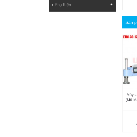
Phụ Kiện
+
Sản p
Máy t
(M6-M