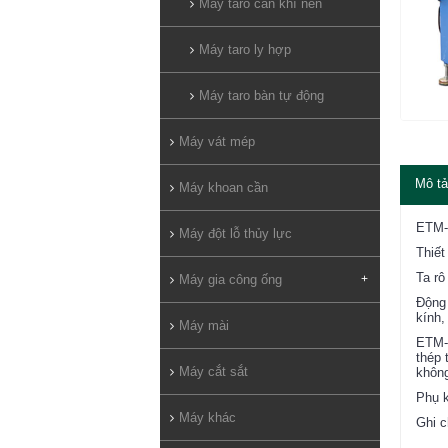
Máy taro cần khí nén
Máy taro ly hợp
Máy taro bàn tự động
Máy vát mép
Mô tả
Máy khoan cần
ETM-3
Máy đột lỗ thủy lực
Thiết
Ta r
Máy gia công ống
+
Động
kính,
Máy mài
ETM-3
thép 
Máy cắt sắt
không
Phụ k
Máy khác
Ghi c