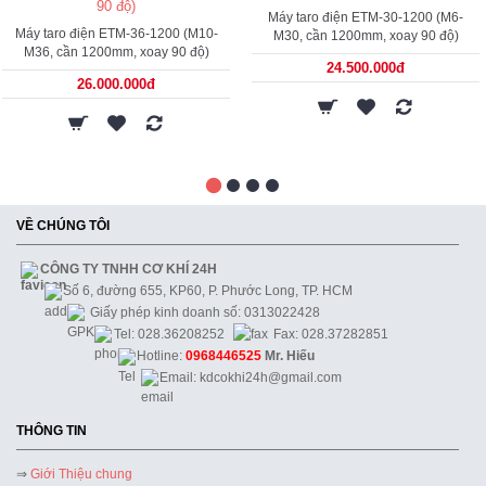
Máy taro điện ETM-30-1200 (M6-
Máy taro điện ETM-36-1200 (M10-
M30, cần 1200mm, xoay 90 độ)
M36, cần 1200mm, xoay 90 độ)
24.500.000đ
26.000.000đ
VỀ CHÚNG TÔI
CÔNG TY TNHH CƠ KHÍ 24H
Số 6, đường 655, KP60, P. Phước Long, TP. HCM
Giấy phép kinh doanh số: 0313022428
Tel: 028.36208252
Fax: 028.37282851
Hotline:
0968446525
Mr. Hiếu
Email: kdcokhi24h@gmail.com
THÔNG TIN
⇒
Giới Thiệu chung