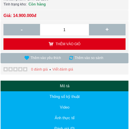
Còn hàng
Tình trạng kho:
Giá: 14.900.000đ
-
+
THÊM VÀO GIỎ
Thêm vào yêu thích
Thêm vào so sánh
0 đánh giá
Viết đánh giá
•
Mô tả
Thông số kỹ thuật
Video
Ảnh thực tế
Đánh giá (0)