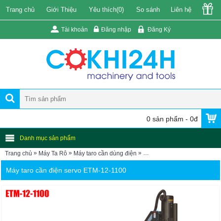
Trang chủ
Giới Thiệu
Yêu thích(
0
)
So sánh
Liên hệ
Tài khoản
Đăng nhập
Đăng Ký
0 sản phẩm - 0đ
Danh mục sản phẩm
»
»
»
Trang chủ
Máy Ta Rô
Máy taro cần dùng điện
Máy taro điện ETM-12-1100 
Máy taro cần điện servo ETM-12-1100