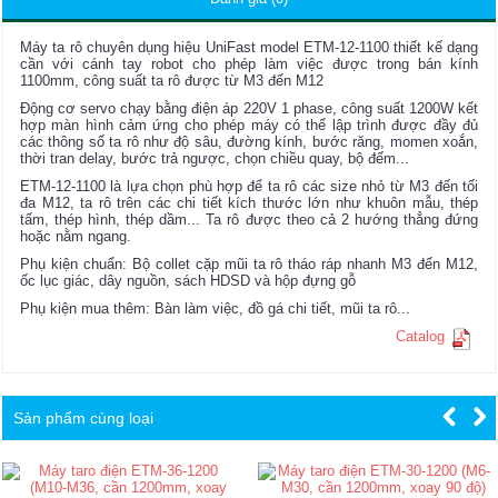
Máy ta rô chuyên dụng hiệu UniFast model ETM-12-1100 thiết kế dạng
cần với cánh tay robot cho phép làm việc được trong bán kính
1100mm, công suất ta rô được từ M3 đến M12
Động cơ servo chạy bằng điện áp 220V 1 phase, công suất 1200W kết
hợp màn hình cảm ứng cho phép máy có thể lập trình được đầy đủ
các thông số ta rô như độ sâu, đường kính, bước răng, momen xoắn,
thời tran delay, bước trả ngược, chọn chiều quay, bộ đếm...
ETM-12-1100 là lựa chọn phù hợp để ta rô các size nhỏ từ M3 đến tối
đa M12, ta rô trên các chi tiết kích thước lớn như khuôn mẫu, thép
tấm, thép hình, thép dầm... Ta rô được theo cả 2 hướng thẳng đứng
hoặc nằm ngang.
Phụ kiện chuẩn: Bộ collet cặp mũi ta rô tháo ráp nhanh M3 đến M12,
ốc lục giác, dây nguồn, sách HDSD và hộp đựng gỗ
Phụ kiện mua thêm: Bàn làm việc, đồ gá chi tiết, mũi ta rô...
Catalog
Sản phẩm cùng loại