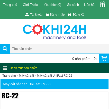
Trang chủ
Giới Thiệu
Yêu thích(
0
)
So sánh
Liên hệ
Tài khoản
Đăng nhập
Đăng Ký
0 sản phẩm - 0đ
Danh mục sản phẩm
»
»
Trang chủ
Máy cắt sắt
Máy cắt sắt UniFast RC-22
Máy cắt sắt gân UniFast RC-22