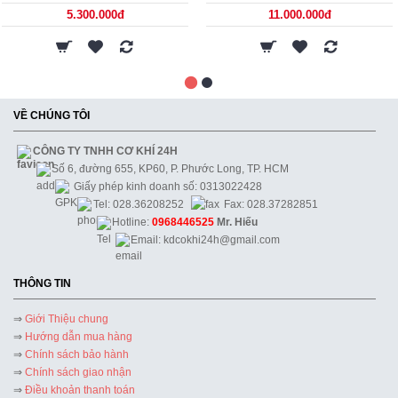
5.300.000đ
11.000.000đ
VỀ CHÚNG TÔI
CÔNG TY TNHH CƠ KHÍ 24H
Số 6, đường 655, KP60, P. Phước Long, TP. HCM
Giấy phép kinh doanh số: 0313022428
Tel: 028.36208252
Fax: 028.37282851
Hotline:
0968446525
Mr. Hiếu
Email: kdcokhi24h@gmail.com
THÔNG TIN
⇒
Giới Thiệu chung
⇒
Hướng dẫn mua hàng
⇒
Chính sách bảo hành
⇒
Chính sách giao nhận
⇒
Điều khoản thanh toán