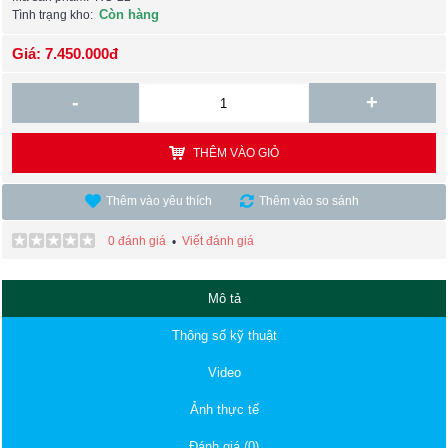
Còn hàng
Tình trạng kho:
Giá: 7.450.000đ
-
+
THÊM VÀO GIỎ
Thêm vào yêu thích
Thêm vào so sánh
0 đánh giá
Viết đánh giá
•
Mô tả
Thông số kỹ thuật
Video
Ảnh thực tế
Đánh giá (0)