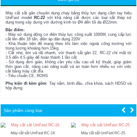
Máy cắt sắt gân chuyên dụng chạy bằng thủy lực dạng cầm tay hiệu
UniFast model
RC-22
với khả năng cắt được các loại sắt thép sử
dụng trong xây dựng với đường kính từ Ø4 đến tối đa
Ø22
mm.
Đặc điểm:
- Máy sử dụng động cơ điện thủy lực công suất 1000W, cung cấp lực
cắt lên đến 18 tấn, điện áp dân dụng 220V
- Khá thuận tiện để mang theo khi làm việc ngoài công trường với
trọng lượng khoảng hơn 15kg
- Cắt nhẹ, êm và rất nhanh, với thanh sắt gân 22, RC-22 chỉ mất từ
3.5 dến 4.5 giây để hoàn thành 1 lần cắt
- Sử dụng đơn giản, không cần yêu cầu cao về kỹ thuật, giúp giảm
thời gian cắt, nâng cao năng suất và an toàn hơn nhiều so với việc
cắt bằng máy cắt đĩa
- Tiêu chuẩn CE, ROHS
Phụ kiện đi kèm gồm
: Tay nắm, bình dầu, chìa khóa, sách HDSD và
hộp đựng
Sản phẩm cùng loại
Máy cắt sắt UniFast RC-16
Máy cắt sắt UniFast RC-25