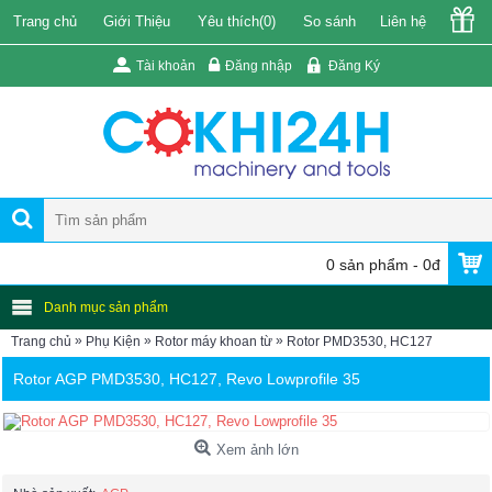
Trang chủ
Giới Thiệu
Yêu thích(
0
)
So sánh
Liên hệ
Tài khoản
Đăng nhập
Đăng Ký
0 sản phẩm - 0đ
Danh mục sản phẩm
»
»
»
Trang chủ
Phụ Kiện
Rotor máy khoan từ
Rotor PMD3530, HC127
Rotor AGP PMD3530, HC127, Revo Lowprofile 35
Xem ảnh lớn