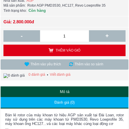
Nhà sản xuất:
AGP
Mã sản phẩm:
Rotor AGP PMD3530, HC127, Revo Lowprofile 35
Còn hàng
Tình trạng kho:
Giá: 2.800.000đ
-
+
THÊM VÀO GIỎ
Thêm vào yêu thích
Thêm vào so sánh
0 đánh giá
Viết đánh giá
•
Mô tả
Đánh giá (0)
Bán lẻ rotor của máy khoan từ hiệu AGP sản xuất tại Đài Loan, rotor
này sử dụng trên các máy khoan từ PMD3530, Revo Lowprofile 35,
máy khoan ống HC127...và các loại máy khác cùng loại động cơ