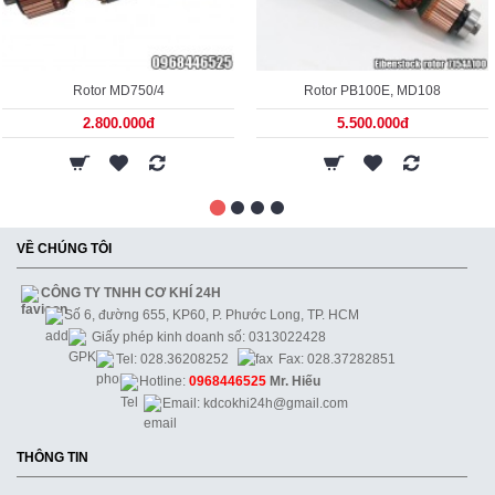
Rotor MD750/4
Rotor PB100E, MD108
2.800.000đ
5.500.000đ
VỀ CHÚNG TÔI
CÔNG TY TNHH CƠ KHÍ 24H
Số 6, đường 655, KP60, P. Phước Long, TP. HCM
Giấy phép kinh doanh số: 0313022428
Tel: 028.36208252
Fax: 028.37282851
Hotline:
0968446525
Mr. Hiếu
Email: kdcokhi24h@gmail.com
THÔNG TIN