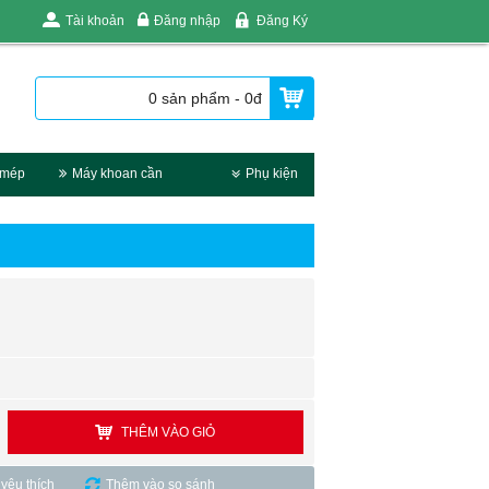
Tài khoản
Đăng nhập
Đăng Ký
0 sản phẩm - 0đ
 mép
Máy khoan cần
Phụ kiện
THÊM VÀO GIỎ
yêu thích
Thêm vào so sánh