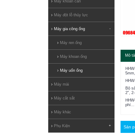
Máy khoan cần
Máy đột lỗ thủy lực
Máy gia công ống
-
Máy ren ống
Mô tả
Máy khoan ống
HHW-3
Máy uốn ống
5mm, 
HHW-3
Máy mài
Bộ sả
2", 2-
Máy cắt sắt
HHW-3
phí...
Máy khác
Phụ Kiện
+
Sản p