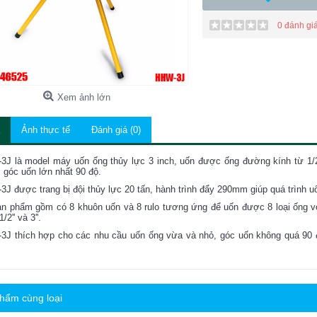
0 đánh gi
Xem ảnh lớn
Ảnh thực tế
Đánh giá (0)
J là model máy uốn ống thủy lực 3 inch, uốn được ống đường kính từ 1/2
góc uốn lớn nhất 90 độ.
J được trang bị đội thủy lực 20 tấn, hành trình đẩy 290mm giúp quá trình 
n phẩm gồm có 8 khuôn uốn và 8 rulo tương ứng để uốn được 8 loại ống với 
1/2'' và 3''.
J thích hợp cho các nhu cầu uốn ống vừa và nhỏ, góc uốn không quá 90 độ
hẩm cùng loại