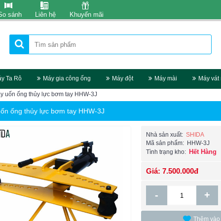
So sánh
Liên hệ
Khuyến mãi
y Ta Rô
Máy gia công ống
Máy đột
Máy mài
Máy vát
y uốn ống thủy lực bơm tay HHW-3J
ốn ống thủy lực bơm tay HHW-3J
Nhà sản xuất:
SHIDA
Mã sản phẩm:
HHW-3J
Hết Hàng
Tình trạng kho:
Giá: 7.500.000đ
-
+
Thêm vào 