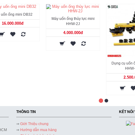
 uốn ống mini DB32
Máy uốn ống thủy lực mini
16.000.000đ
HHW-2J
4.000.000đ
Dụng cụ uốn ố
HHW-
2.500
THÔNG TIN
KẾT NỐI
⇒
Giới Thiệu chung
 HCM
⇒
Hướng dẫn mua hàng