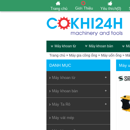
Giới Thiệu
Trang chủ
Yêu thích(
0
)
Máy khoan từ
Máy khoan bàn
Má
»
»
»
Trang chủ
Máy gia công ống
Máy uốn ống
Má
DANH MỤC
Máy u
Máy khoan từ
+
Máy khoan bàn
+
Máy Ta Rô
+
Máy vát mép