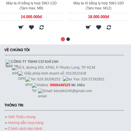
Máy ta rô bằng ly hợp SWJ-12D
Máy ta rô bằng ly hợp SWJ-16D
(Taro max. M8)
(Taro max. M12)
14.000.000đ
18.000.000đ
VỀ CHÚNG TÔI
CÔNG TY TNHH CƠ KHÍ 24H
Số 6, đường 655, KP60, P. Phước Long, TP. HCM
Giấy phép kinh doanh số: 0313022428
Tel: 028.36208252
Fax: 028.37282851
Hotline:
0968446525
Mr. Hiếu
Email: kdcokhi24h@gmail.com
THÔNG TIN
⇒
Giới Thiệu chung
⇒
Hướng dẫn mua hàng
⇒
Chính sách bảo hành