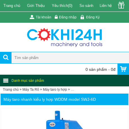
Trang chủ
Giới Thiệu
Yêu thích(
0
)
So sánh
Liên hệ
Tài khoản
Đăng nhập
Đăng Ký
0 sản phẩm - 0đ
Danh mục sản phẩm
»
»
»
Trang chủ
Máy Ta Rô
Máy taro ly hợp
Máy ta rô bằng ly hợp SWJ-6D (Taro
Máy taro nhanh kiểu ly hợp WDDM model SWJ-6D