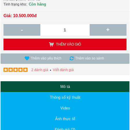
Còn hàng
Tình trạng kho:
Giá: 10.500.000đ
-
+
THÊM VÀO GIỎ
Thêm vào yêu thích
Thêm vào so sánh
2 đánh giá
Viết đánh giá
•
Mô tả
Thông số kỹ thuật
Video
Ảnh thực tế
Đánh giá (2)