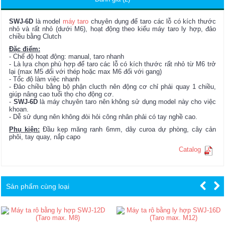
SWJ-6D
là model
máy taro
chuyên dụng để taro các lỗ có kích thước
nhỏ và rất nhỏ (dưới M6), hoạt động theo kiểu máy taro ly hợp, đảo
chiều bằng Clutch
Đặc điểm:
- Chế độ hoạt động: manual, taro nhanh
- Là lựa chọn phù hợp để taro các lỗ có kích thước rất nhỏ từ M6 trở
lại (max M5 đối với thép hoặc max M6 đối với gang)
- Tốc độ làm việc nhanh
- Đảo chiều bằng bộ phận clucth nên động cơ chỉ phải quay 1 chiều,
giúp nâng cao tuổi thọ cho động cơ.
-
SWJ-6D
là máy chuyên taro nên không sử dụng model này cho việc
khoan.
- Dễ sử dụng nên không đòi hỏi công nhân phải có tay nghề cao.
Phụ kiện:
Đầu kẹp măng ranh 6mm, dây curoa dự phòng, cây cản
phôi, tay quay, nắp capo
Catalog
Sản phẩm cùng loại