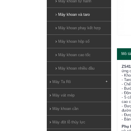
Máy khoan tự hành
Máy khoan và taro
Máy khoan phay kết hợp
Máy khoan hộp số
Mô tả
Máy khoan cao tốc
ZS41
Máy khoan nhiều đầu
ứng d
- Kho
- Tar
Máy Ta Rô
+
- Chế
- Bướ
- Độn
Máy vát mép
- 5 c
cao c
- Đượ
Máy khoan cần
đườn
- Đượ
- Bàn
Máy đột lỗ thủy lực
Phụ 
và có