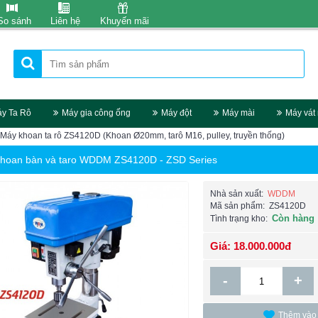
So sánh
Liên hệ
Khuyến mãi
y Ta Rô
Máy gia công ống
Máy đột
Máy mài
Máy vát
Máy khoan ta rô ZS4120D (Khoan Ø20mm, tarô M16, pulley, truyền thống)
hoan bàn và taro WDDM ZS4120D - ZSD Series
Nhà sản xuất:
WDDM
Mã sản phẩm:
ZS4120D
Còn hàng
Tình trạng kho:
Giá: 18.000.000đ
-
+
Thêm vào 