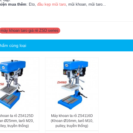
kiện mua thêm
: Eto,
đầu kẹp mũi taro
, mũi khoan, mũi taro...
máy khoan taro giá rẻ ZSD series
hẩm cùng loại
khoan ta rô ZS4125D
Máy khoan ta rô ZS4116D
an Ø25mm, tarô M20,
(Khoan Ø16mm, tarô M10,
lley, truyền thống)
pulley, truyền thống)