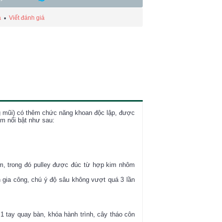
á
Viết đánh giá
•
g mũi) có thêm chức năng khoan độc lập, được
m nổi bật như sau:
pm, trong đó pulley được đúc từ hợp kim nhôm
n gia công, chú ý độ sâu không vượt quá 3 lần
 tay quay bàn, khóa hành trình, cây tháo côn