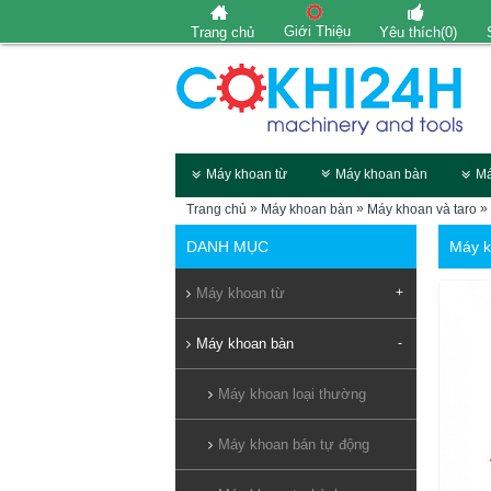
Giới Thiệu
Trang chủ
Yêu thích(
0
)
Máy khoan từ
Máy khoan bàn
Má
»
»
»
Trang chủ
Máy khoan bàn
Máy khoan và taro
DANH MỤC
Máy k
Máy khoan từ
+
Máy khoan bàn
-
Máy khoan loại thường
Máy khoan bán tự động