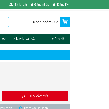
Tài khoản
Đăng nhập
Đăng Ký
0 sản phẩm - 0đ
 mép
Máy khoan cần
Phụ kiện
THÊM VÀO GIỎ
yêu thích
Thêm vào so sánh