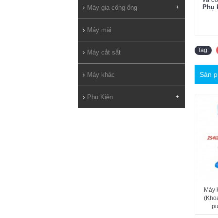
Phụ 
Máy gia công ống
+
Máy mài
Tag:
Máy cắt sắt
Sản p
Máy khác
Phụ Kiện
+
Máy 
(Kho
pu