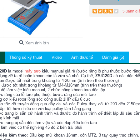
5 đánh gi
Xem ảnh lớn
Thông số kỹ thuật
Video
Ảnh thực tế
Đánh giá (5)
20D
là model
máy taro
kiểu manual giá rẻ (bước răng lỗ phụ thuộc bước răn
ụng để ta rô hoặc khoan các lỗ vừa và nhỏ. Cụ thể,
ZS4120D
có các đặc điể
an được tốt nhất trong khoảng từ 4-20mm (tính trên thép thường)
o được tốt nhất trong khoảng từ M4-M16mm (tính trên thép thường)
 độ làm việc kiểu manual, 2 chức năng khoan-taro độc lập
c răng của lỗ taro phụ thuộc bước răng của mũi taro
g cơ kiểu rotor lồng sóc công suất 1HP đấu 6 cực
ấp tốc độ truyền động qua dây đai và các Puley thay đổi từ 290 đến 2150r
ấp, tốt hơn nhiều so với loại pulley làm bằng gang.
c trang bị sẵn cử hành trình và thước đo hành trình để thiết lập độ sâu cầ
g kính mũi
c trang bị sẵn đèn làm việc và cóc đạp điều kiển taro.
 làm việc có thể nghiêng 45 độ 2 bên trái phải
kiện kèm theo:
Đầu kẹp mũi khoan 16mm, côn MT2, 3 tay quay trục chính, 1
c đạp.