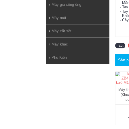
- Mă
Máy gia công ống
+
- Tay
- Tay
- Khó
Máy mài
- Cây
Máy cắt sắt
Máy khác
Tag:
Phụ Kiện
+
Sản p
Máy k
(Kho
pu