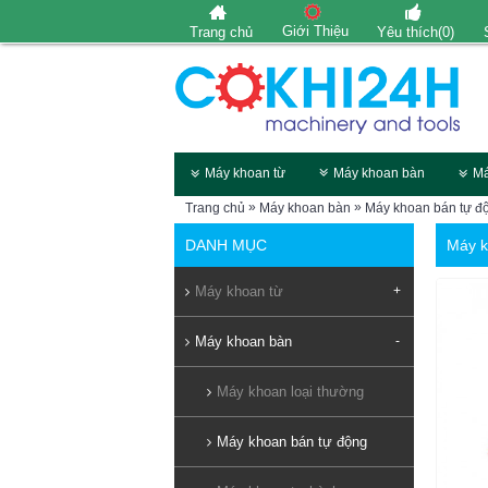
Giới Thiệu
Trang chủ
Yêu thích(
0
)
Máy khoan từ
Máy khoan bàn
Má
»
»
Trang chủ
Máy khoan bàn
Máy khoan bán tự đ
DANH MỤC
Máy 
Máy khoan từ
+
Máy khoan bàn
-
Máy khoan loại thường
Máy khoan bán tự động