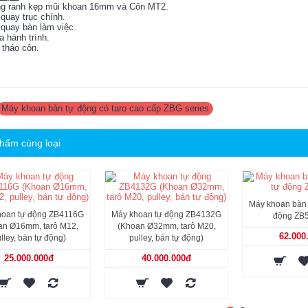
ng ranh kẹp mũi khoan 16mm và Côn MT2.
 quay trục chính.
 quay bàn làm việc.
a hành trình.
 tháo côn.
Máy khoan bàn tự động có taro cao cấp ZBG series
hẩm cùng loại
Máy khoan bàn 
hoan tự động ZB4116G
Máy khoan tự động ZB4132G
động ZB
an Ø16mm, tarô M12,
(Khoan Ø32mm, tarô M20,
62.000
lley, bán tự động)
pulley, bán tự động)
25.000.000đ
40.000.000đ