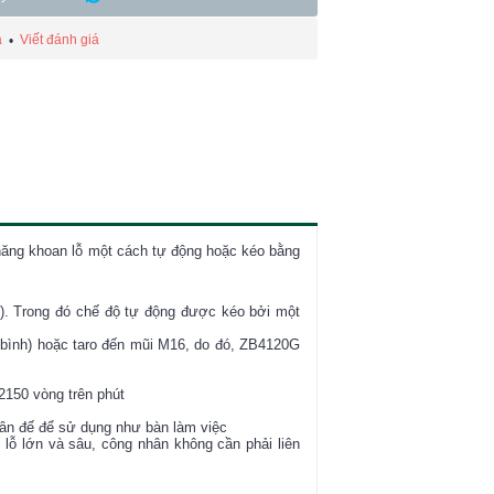
á
Viết đánh giá
•
ăng khoan lỗ một cách tự động hoặc kéo bằng
l). Trong đó chế độ tự động được kéo bởi một
 bình) hoặc taro đến mũi M16, do đó, ZB4120G
~2150 vòng trên phút
hân đế để sử dụng như bàn làm việc
ỗ lớn và sâu, công nhân không cần phải liên