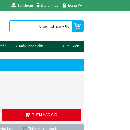
Tài khoản
Đăng nhập
Đăng Ký
0 sản phẩm - 0đ
 mép
Máy khoan cần
Phụ kiện
THÊM VÀO GIỎ
yêu thích
Thêm vào so sánh