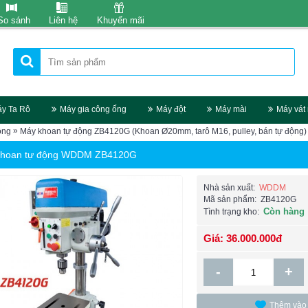
So sánh
Liên hệ
Khuyến mãi
y Ta Rô
Máy gia công ống
Máy đột
Máy mài
Máy vát
»
ộng
Máy khoan tự động ZB4120G (Khoan Ø20mm, tarô M16, pulley, bán tự động)
khoan tự động WDDM ZB4120G
Nhà sản xuất:
WDDM
Mã sản phẩm:
ZB4120G
Còn hàng
Tình trạng kho:
Giá: 36.000.000đ
-
+
Thêm vào 