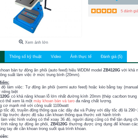
5 đánh gi
Xem ảnh lớn
Thông số kỹ thuật
Video
Ảnh thực tế
Đánh giá (5)
khoan bàn tự động ăn phôi (auto feed) hiệu WDDM model
ZB4120G
với khả n
công suất làm việc ở mức trung bình (20mm).
điểm:
 độ làm việc: Tự động ăn phôi (sermi auto feed) hoặc kéo bằng tay (manua
 riêng biệt
120G
có khả năng khoan lỗ lớn nhất đường kính 20mm (thép cacrbon trung
 có thể xem là một
máy khoan bàn và taro
đa năng chất lượng.
g cơ mạnh mẽ với công suất 1100watt
ấp tốc độ, truyền động thông qua các dây đai và Puley với dãy tốc độ là 290
ết lập trước được độ sâu cần khoan thông qua thước xét hành trình
 làm việc hình vuông có thể xoay 36 độ, người dùng cũng có thể tận dụng c
 tính năng tự động ăn phôi,
ZB4120G
thường được ứng dụng để khoan các l
ùng tay đè cần khoan trong suốt quá trình khoan.
kiện: