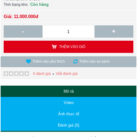
Còn hàng
Tình trạng kho:
Giá: 11.000.000đ
-
+
THÊM VÀO GIỎ
Thêm vào yêu thích
Thêm vào so sánh
0 đánh giá
Viết đánh giá
•
Mô tả
Video
Ảnh thực tế
Đánh giá (0)