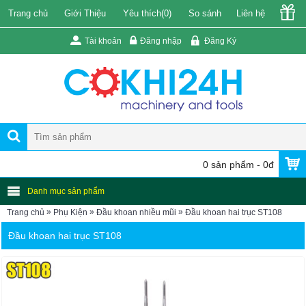
Trang chủ
Giới Thiệu
Yêu thích(
0
)
So sánh
Liên hệ
Tài khoản
Đăng nhập
Đăng Ký
0 sản phẩm - 0đ
Danh mục sản phẩm
»
»
»
Trang chủ
Phụ Kiện
Đầu khoan nhiều mũi
Đầu khoan hai trục ST108
Đầu khoan hai trục ST108