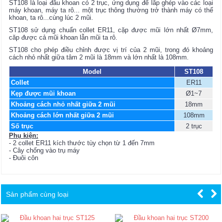
ST108 là loại đầu khoan có 2 trục, ứng dụng để lắp ghép vào các loại
máy khoan, máy ta rô... một trục thông thường trở thành máy có thể
khoan, ta rô...cùng lúc 2 mũi.
ST108 sử dụng chuẩn collet ER11, cặp được mũi lớn nhất Ø7mm,
căp được cả mũi khoan lẫn mũi ta rô.
ST108 cho phép điều chỉnh được vị trí của 2 mũi, trong đó khoảng
cách nhỏ nhất giữa tâm 2 mũi là 18mm và lớn nhất là 108mm.
Model
ST108
Collet
ER11
Kẹp được mũi khoan
Ø1~7
Khoảng cách nhỏ nhất giữa 2 mũi
18mm
Khoảng cách lớn nhất giữa 2 mũi
108mm
Số trục
2 trục
Phụ kiện:
- 2 collet ER11 kích thước tùy chọn từ 1 đến 7mm
- Cây chống vào trụ máy
- Đuôi côn
Sản phẩm cùng loại