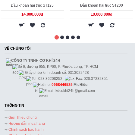
Đầu khoan hai trục ST125
Đầu khoan hai trục ST200
14.000.000đ
19.000.000đ
VỀ CHÚNG TÔI
CÔNG TY TNHH CƠ KHÍ 24H
Số 6, đường 655, KP60, P. Phước Long, TP. HCM
Giấy phép kinh doanh số: 0313022428
Tel: 028.36208252
Fax: 028.37282851
Hotline:
0968446525
Mr. Hiếu
Email: kdcokhi24h@gmail.com
THÔNG TIN
⇒
Giới Thiệu chung
⇒
Hướng dẫn mua hàng
⇒
Chính sách bảo hành