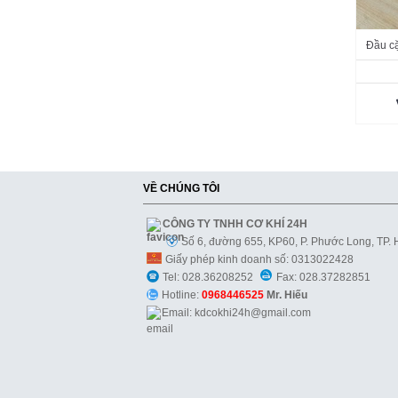
Đầu cặ
VỀ CHÚNG TÔI
CÔNG TY TNHH CƠ KHÍ 24H
Số 6, đường 655, KP60, P. Phước Long, TP.
Giấy phép kinh doanh số: 0313022428
Tel: 028.36208252
Fax: 028.37282851
Hotline:
0968446525
Mr. Hiếu
Email: kdcokhi24h@gmail.com