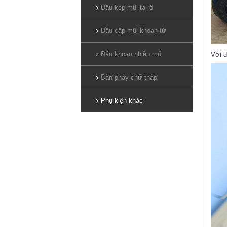
Đầu kẹp mũi ta rô
Đầu cặp mũi khoan từ
Đầu khoan nhiều mũi
Với đ
Bàn phay chữ thập
Phụ kiện khác