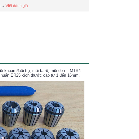
á
Viết đánh giá
•
khoan đuôi trụ, mũi ta rô, mũi doa... MTB4-
t chuẩn ER25 kích thước cặp từ 1 đến 16mm.