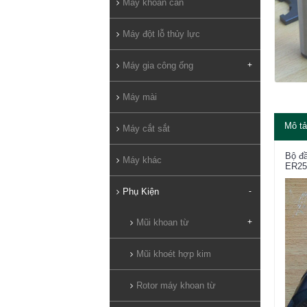
Máy khoan cần
Máy đột lỗ thủy lực
Máy gia công ống
+
Máy mài
Mô tả
Máy cắt sắt
Bộ đầ
Máy khác
ER25 
Phụ Kiện
-
Mũi khoan từ
+
Mũi khoét hợp kim
Rotor máy khoan từ