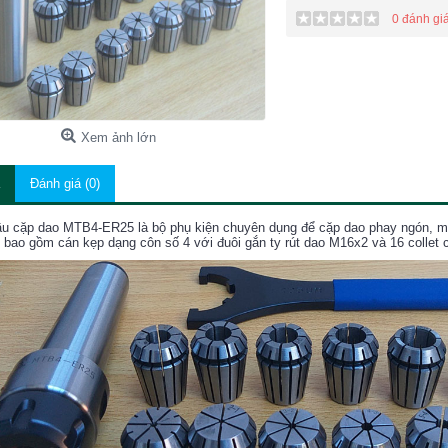
0 đánh gi
Xem ảnh lớn
Đánh giá (0)
u cặp dao MTB4-ER25 là bộ phụ kiện chuyên dụng để cặp dao phay ngón, mũi 
bao gồm cán kẹp dạng côn số 4 với đuôi gắn ty rút dao M16x2 và 16 colle