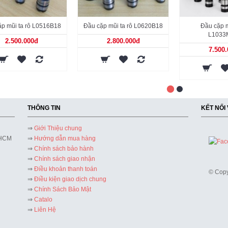
p mũi ta rô L0516B18
Đầu cặp mũi ta rô L0620B18
Đầu cặp m
L1033
2.500.000đ
2.800.000đ
7.500
THÔNG TIN
KẾT NỐI
⇒
Giới Thiệu chung
 HCM
⇒
Hướng dẫn mua hàng
⇒
Chính sách bảo hành
⇒
Chính sách giao nhận
⇒
Điều khoản thanh toán
© Copy
⇒
Điều kiện giao dịch chung
⇒
Chính Sách Bảo Mật
⇒
Catalo
⇒
Liên Hệ