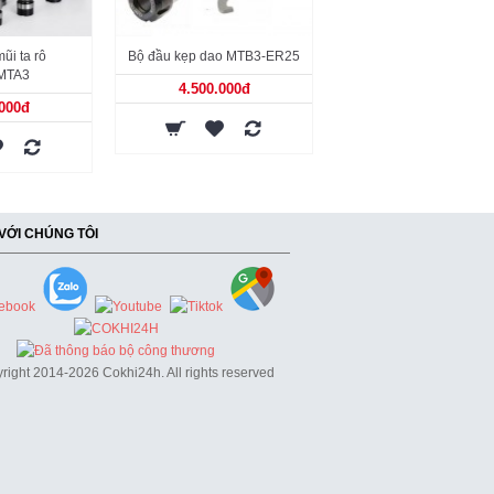
ũi ta rô
Bộ đầu kẹp dao MTB3-ER25
Cán cặp mũi ta rô MT3-
MTA3
4.500.000đ
1.600.000đ
.000đ
 VỚI CHÚNG TÔI
right 2014-2026 Cokhi24h. All rights reserved