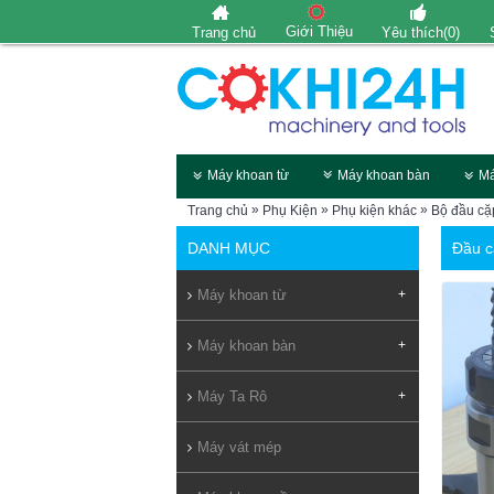
Giới Thiệu
Trang chủ
Yêu thích(
0
)
Máy khoan từ
Máy khoan bàn
Má
»
»
»
Trang chủ
Phụ Kiện
Phụ kiện khác
Bộ đầu c
DANH MỤC
Đầu c
Máy khoan từ
+
Máy khoan bàn
+
Máy Ta Rô
+
Máy vát mép