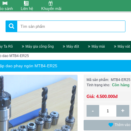
So sánh
Liên hệ
Khuyến mãi
y Ta Rô
Máy gia công ống
Máy đột
Máy mài
Máy vát
ặp dao MTB4-ER25
ặp dao phay ngón MTB4-ER25
Mã sản phẩm:
MTB4-ER25
Còn hàng
Tình trạng kho:
Giá: 4.500.000đ
-
+
Thêm vào 