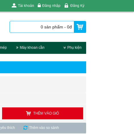
Tài khoản
Đăng nhập
Đăng Ký
0 sản phẩm - 0đ
 mép
Máy khoan cần
Phụ kiện
THÊM VÀO GIỎ
yêu thích
Thêm vào so sánh