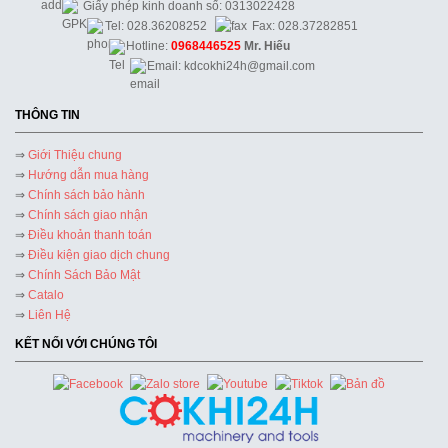
Giấy phép kinh doanh số: 0313022428
Tel: 028.36208252
Fax: 028.37282851
Hotline:
0968446525
Mr. Hiếu
Email: kdcokhi24h@gmail.com
THÔNG TIN
⇒
Giới Thiệu chung
⇒
Hướng dẫn mua hàng
⇒
Chính sách bảo hành
⇒
Chính sách giao nhận
⇒
Điều khoản thanh toán
⇒
Điều kiện giao dịch chung
⇒
Chính Sách Bảo Mật
⇒
Catalo
⇒
Liên Hệ
KẾT NỐI VỚI CHÚNG TÔI