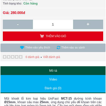
Còn hàng
Tình trạng kho:
Giá: 280.000đ
-
+
THÊM VÀO GIỎ
Thêm vào yêu thích
Thêm vào so sánh
0 đánh giá
Viết đánh giá
•
Mô tả
Video
Đánh giá (0)
Mũi khoét lỗ kim loại hiệu UniFast
MCT-15
đường kính khoan
Ø15mm
, khoan sâu max
25mm
, ứng dụng chủ yếu để khoan trên các
vật liệu kim loại mỏng từ 5mm trở lại. Cấu tạo mũi dạng rỗng với phần