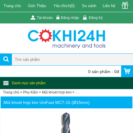
Trang chủ
Giới Thiệu
Yêu thích(
0
)
So sánh
Liên hệ
Tài khoản
Đăng nhập
Đăng Ký
0 sản phẩm - 0đ
Danh mục sản phẩm
»
»
»
Trang chủ
Phụ Kiện
Mũi khoét hợp kim
Mũi khoét hợp kim UniFast MCT-1
Mũi khoét hợp kim UniFast MCT-15 (Ø15mm)