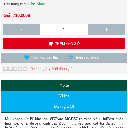
Còn hàng
Tình trạng kho:
Giá: 710.000đ
-
+
THÊM VÀO GIỎ
Thêm vào yêu thích
Thêm vào so sánh
0 đánh giá
Viết đánh giá
•
Mô tả
Video
Đánh giá (0)
Mũi khoan rút lõi kim loại Ø57mm
MCT-57
thương hiệu UniFast chất
liệu hợp kim, đường kính cắt Ø56mm, chiều sâu cắt tối đa 25mm,
lưỡi cắt dạng răng cưa, có mũi khoan tâm chính giữa để mũi khoan