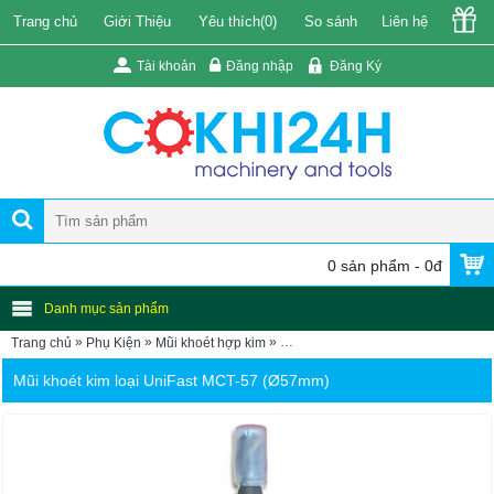
Trang chủ
Giới Thiệu
Yêu thích(
0
)
So sánh
Liên hệ
Tài khoản
Đăng nhập
Đăng Ký
0 sản phẩm - 0đ
Danh mục sản phẩm
»
»
»
Trang chủ
Phụ Kiện
Mũi khoét hợp kim
Mũi khoét kim loại UniFast MCT-5
Mũi khoét kim loại UniFast MCT-57 (Ø57mm)