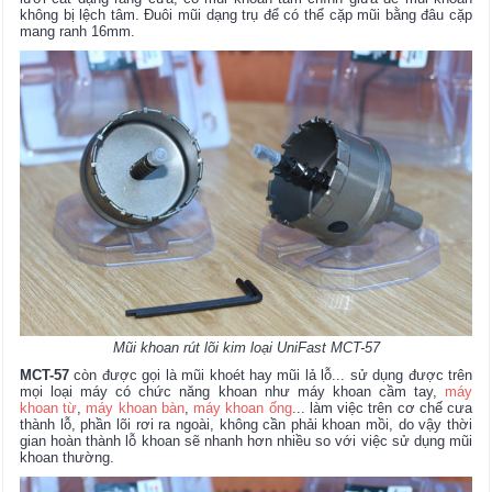
không bị lệch tâm. Đuôi mũi dạng trụ để có thể cặp mũi bằng đâu cặp
mang ranh 16mm.
Mũi khoan rút lõi kim loại UniFast MCT-57
MCT-57
còn được gọi là mũi khoét hay mũi lả lỗ... sử dụng được trên
mọi loại máy có chức năng khoan như máy khoan cầm tay,
máy
khoan từ
,
máy khoan bàn
,
máy khoan ống
... làm việc trên cơ chế cưa
thành lỗ, phần lõi rơi ra ngoài, không cần phải khoan mồi, do vậy thời
gian hoàn thành lỗ khoan sẽ nhanh hơn nhiều so với việc sử dụng mũi
khoan thường.