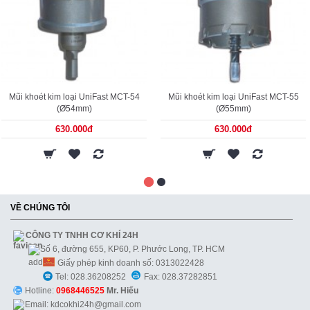
Mũi khoét kim loại UniFast MCT-54
Mũi khoét kim loại UniFast MCT-55
(Ø54mm)
(Ø55mm)
630.000đ
630.000đ
VỀ CHÚNG TÔI
CÔNG TY TNHH CƠ KHÍ 24H
Số 6, đường 655, KP60, P. Phước Long, TP. HCM
Giấy phép kinh doanh số: 0313022428
Tel: 028.36208252
Fax: 028.37282851
Hotline:
0968446525
Mr. Hiếu
Email: kdcokhi24h@gmail.com